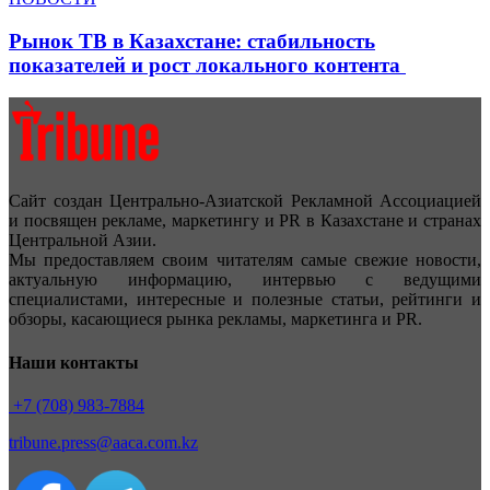
Рынок ТВ в Казахстане: стабильность
показателей и рост локального контента
Сайт создан Центрально-Азиатской Рекламной Ассоциацией
и посвящен рекламе, маркетингу и PR в Казахстане и странах
Центральной Азии.
Мы предоставляем своим читателям самые свежие новости,
актуальную информацию, интервью с ведущими
специалистами, интересные и полезные статьи, рейтинги и
обзоры, касающиеся рынка рекламы, маркетинга и PR.
Наши контакты
+7 (708) 983-7884
tribune.press@aaca.com.kz