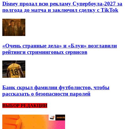
Disney продал всю рекламу Супербоула-2027 за
полгода до матча и заключил сделку с TikTok
«Очень странные дела» и «Блуи» возглавили
рейтинги стриминговых сервисов
Банк скрыл фамилии футболистов, чтобы
рассказать о безопасности паролей
ВЫБОР РЕДАКЦИИ