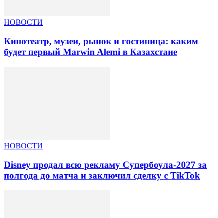
НОВОСТИ
Кинотеатр, музеи, рынок и гостиница: каким
будет первый Marwin Alemi в Казахстане
НОВОСТИ
Disney продал всю рекламу Супербоула-2027 за
полгода до матча и заключил сделку с TikTok