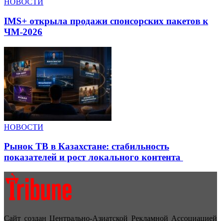
НОВОСТИ
IMS+ открыла продажи спонсорских пакетов к
ЧМ-2026
НОВОСТИ
Рынок ТВ в Казахстане: стабильность
показателей и рост локального контента
Сайт создан Центрально-Азиатской Рекламной Ассоциацией