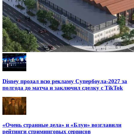
Disney продал всю рекламу Супербоула-2027 за
полгода до матча и заключил сделку с TikTok
«Очень странные дела» и «Блуи» возглавили
рейтинги стриминговых сервисов