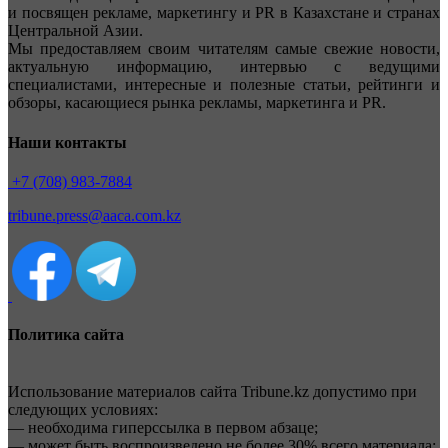
и посвящен рекламе, маркетингу и PR в Казахстане и странах
Центральной Азии.
Мы предоставляем своим читателям самые свежие новости,
актуальную информацию, интервью с ведущими
специалистами, интересные и полезные статьи, рейтинги и
обзоры, касающиеся рынка рекламы, маркетинга и PR.
Наши контакты
+7 (708) 983-7884
tribune.press@aaca.com.kz
Политика сайта
Использование материалов сайта Tribune.kz допустимо при
следующих условиях:
— необходима гиперссылка в первом абзаце;
— может быть воспроизведено не более 30% всего материала;