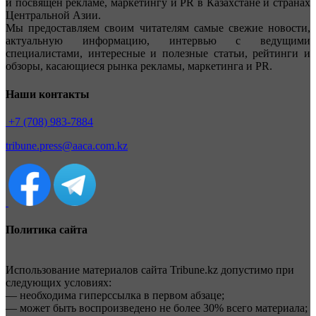
и посвящен рекламе, маркетингу и PR в Казахстане и странах
Центральной Азии.
Мы предоставляем своим читателям самые свежие новости,
актуальную информацию, интервью с ведущими
специалистами, интересные и полезные статьи, рейтинги и
обзоры, касающиеся рынка рекламы, маркетинга и PR.
Наши контакты
+7 (708) 983-7884
tribune.press@aaca.com.kz
Политика сайта
Использование материалов сайта Tribune.kz допустимо при
следующих условиях:
— необходима гиперссылка в первом абзаце;
— может быть воспроизведено не более 30% всего материала;