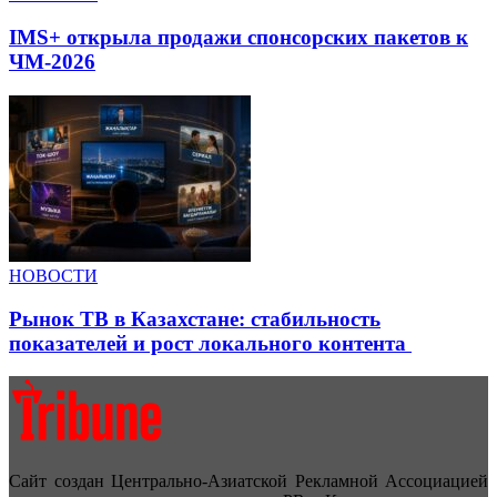
IMS+ открыла продажи спонсорских пакетов к
ЧМ-2026
НОВОСТИ
Рынок ТВ в Казахстане: стабильность
показателей и рост локального контента
Сайт создан Центрально-Азиатской Рекламной Ассоциацией