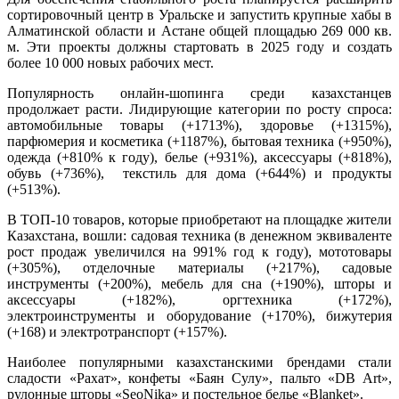
сортировочный центр в Уральске и запустить крупные хабы в
Алматинской области и Астане общей площадью 269 000 кв.
м. Эти проекты должны стартовать в 2025 году и создать
более 10 000 новых рабочих мест.
Популярность онлайн-шопинга среди казахстанцев
продолжает расти. Лидирующие категории по росту спроса:
автомобильные товары (+1713%), здоровье (+1315%),
парфюмерия и косметика (+1187%), бытовая техника (+950%),
одежда (+810% к году), белье (+931%), аксессуары (+818%),
обувь (+736%), ⁠ ⁠текстиль для дома (+644%) и продукты
(+513%).
В ТОП-10 товаров, которые приобретают на площадке жители
Казахстана, вошли: садовая техника (в денежном эквиваленте
рост продаж увеличился на 991% год к году), мототовары
(+305%), отделочные материалы (+217%), садовые
инструменты (+200%), мебель для сна (+190%), шторы и
аксессуары (+182%), оргтехника (+172%),
электроинструменты и оборудование (+170%), бижутерия
(+168) и электротранспорт (+157%).
Наиболее популярными казахстанскими брендами стали
сладости «Рахат», конфеты «Баян Сулу», пальто «DB Art»,
рулонные шторы «SeoNika» и постельное белье «Blanket».