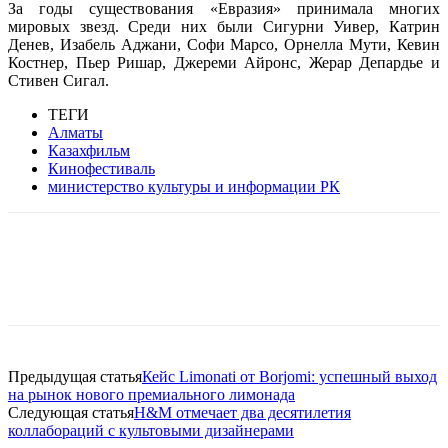
За годы существования «Евразия» принимала многих
мировых звезд. Среди них были Сигурни Уивер, Катрин
Денев, Изабель Аджани, Софи Марсо, Орнелла Мути, Кевин
Костнер, Пьер Ришар, Джереми Айронс, Жерар Депардье и
Стивен Сигал.
ТЕГИ
Алматы
Казахфильм
Кинофестиваль
министерство культуры и информации РК
Facebook
WhatsApp
Telegram
Предыдущая статья
Кейс Limonati от Borjomi: успешный выход
на рынок нового премиального лимонада
Следующая статья
H&M отмечает два десятилетия
коллабораций с культовыми дизайнерами