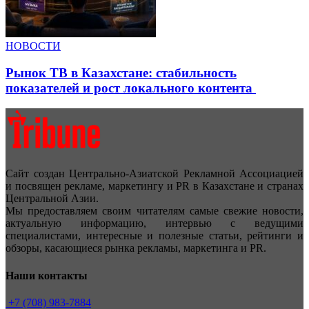
НОВОСТИ
Рынок ТВ в Казахстане: стабильность
показателей и рост локального контента
Сайт создан Центрально-Азиатской Рекламной Ассоциацией
и посвящен рекламе, маркетингу и PR в Казахстане и странах
Центральной Азии.
Мы предоставляем своим читателям самые свежие новости,
актуальную информацию, интервью с ведущими
специалистами, интересные и полезные статьи, рейтинги и
обзоры, касающиеся рынка рекламы, маркетинга и PR.
Наши контакты
+7 (708) 983-7884