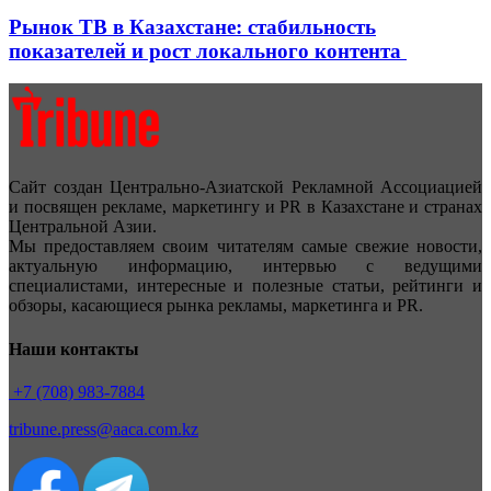
Рынок ТВ в Казахстане: стабильность
показателей и рост локального контента
Сайт создан Центрально-Азиатской Рекламной Ассоциацией
и посвящен рекламе, маркетингу и PR в Казахстане и странах
Центральной Азии.
Мы предоставляем своим читателям самые свежие новости,
актуальную информацию, интервью с ведущими
специалистами, интересные и полезные статьи, рейтинги и
обзоры, касающиеся рынка рекламы, маркетинга и PR.
Наши контакты
+7 (708) 983-7884
tribune.press@aaca.com.kz