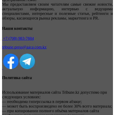
Мы предоставляем своим читателям самые свежие новости,
актуальную информацию, интервью с ведущими
специалистами, интересные и полезные статьи, рейтинги и
обзоры, касающиеся рынка рекламы, маркетинга и PR.
Наши контакты
+7 (708) 983-7884
tribune.press@aaca.com.kz
Политика сайта
Использование материалов сайта Tribune.kz допустимо при
следующих условиях:
— необходима гиперссылка в первом абзаце;
— может быть воспроизведено не более 30% всего материала;
— при копировании полного объёма материалов сайта