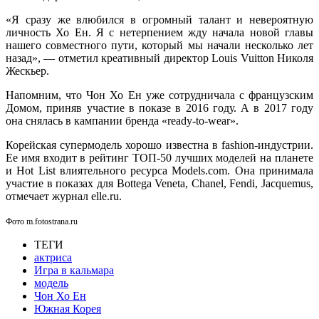
«Я сразу же влюбился в огромный талант и невероятную
личность Хо Ен. Я с нетерпением жду начала новой главы
нашего совместного пути, который мы начали несколько лет
назад», — отметил креативный директор Louis Vuitton Николя
Жескьер.
Напомним, что Чон Хо Ен уже сотрудничала с французским
Домом, приняв участие в показе в 2016 году. А в 2017 году
она снялась в кампании бренда «ready-to-wear».
Корейская супермодель хорошо известна в fashion-индустрии.
Ее имя входит в рейтинг ТОП-50 лучших моделей на планете
и Hot List влиятельного ресурса Models.com. Она принимала
участие в показах для Bottega Veneta, Chanel, Fendi, Jacquemus,
отмечает журнал elle.ru.
Фото m.fotostrana.ru
ТЕГИ
актриса
Игра в кальмара
модель
Чон Хо Ен
Южная Корея