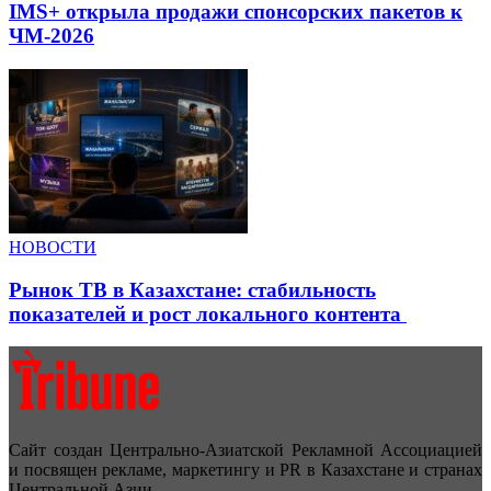
IMS+ открыла продажи спонсорских пакетов к
ЧМ-2026
НОВОСТИ
Рынок ТВ в Казахстане: стабильность
показателей и рост локального контента
Сайт создан Центрально-Азиатской Рекламной Ассоциацией
и посвящен рекламе, маркетингу и PR в Казахстане и странах
Центральной Азии.