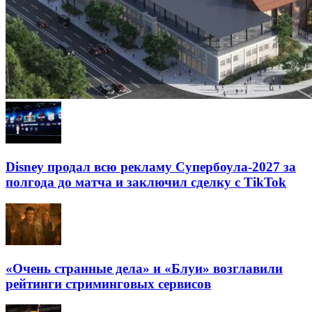
Disney продал всю рекламу Супербоула-2027 за
полгода до матча и заключил сделку с TikTok
«Очень странные дела» и «Блуи» возглавили
рейтинги стриминговых сервисов