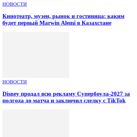
НОВОСТИ
Кинотеатр, музеи, рынок и гостиница: каким
будет первый Marwin Alemi в Казахстане
НОВОСТИ
Disney продал всю рекламу Супербоула-2027 за
полгода до матча и заключил сделку с TikTok