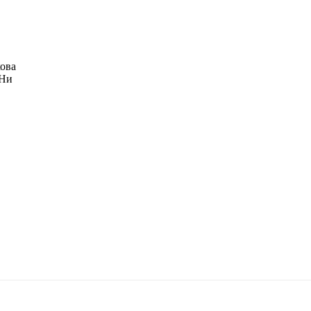
ова
 Ни