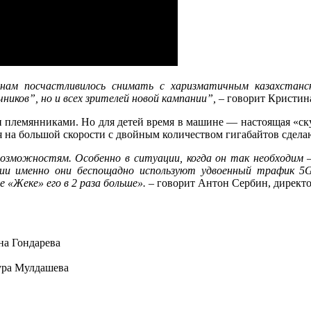
м посчастливилось снимать с харизматичным казахстанск
ников”, но и всех зрителей новой кампании”, –
говорит Кристина
 племянниками. Но для детей время в машине — настоящая «скуч
на большой скорости с двойным количеством гигабайтов сделают
зможностям. Особенно в ситуации, когда он так необходим 
нии именно они беспощадно используют удвоенный трафик 5
«Жеке» его в 2 раза больше».
– говорит Антон Сербин, директор
а Гондарева
ура Мулдашева