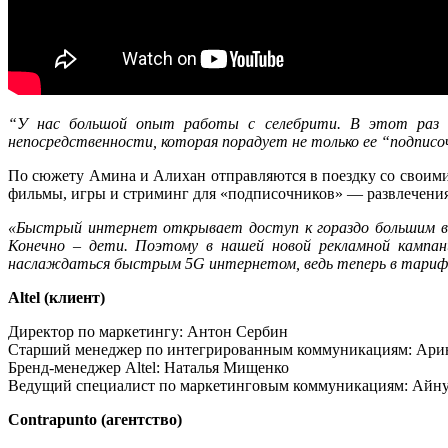
“У нас большой опыт работы с селебрити. В этот раз на
непосредственности, которая порадует не только ее “подписоч
По сюжету Амина и Алихан отправляются в поездку со своими
фильмы, игры и стриминг для «подписочников» — развлечения 
«Быстрый интернет открывает доступ к гораздо большим во
Конечно – дети. Поэтому в нашей новой рекламной кампа
наслаждаться быстрым 5G интернетом, ведь теперь в тарифе 
Altel (клиент)
Директор по маркетингу: Антон Сербин
Старший менеджер по интегрированным коммуникациям: Арин
Бренд-менеджер Altel: Наталья Мищенко
Ведущий специалист по маркетинговым коммуникациям: Айн
Contrapunto (агентство)