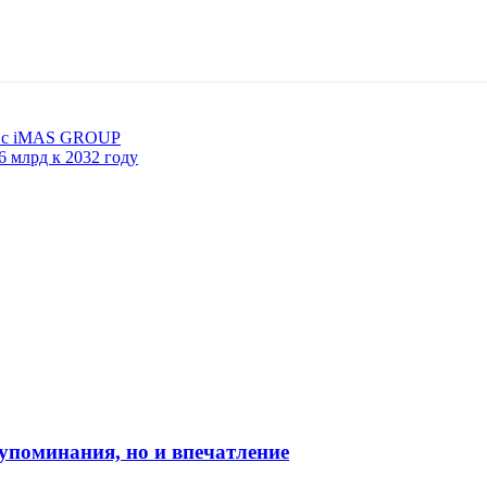
ay c iMAS GROUP
6 млрд к 2032 году
о упоминания, но и впечатление