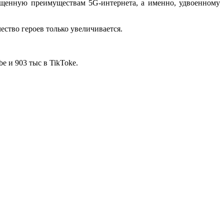
щенную преимуществам 5G-интернета, а именно, удвоенному
ество героев только увеличивается.
e и 903 тыс в TikTokе.