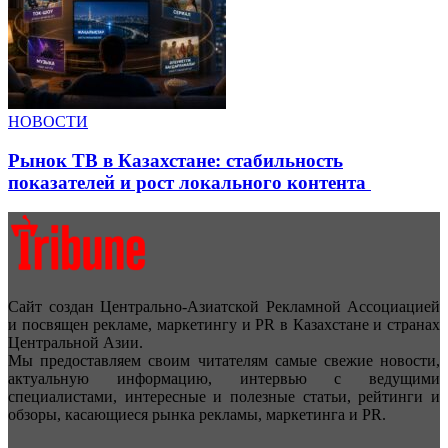
НОВОСТИ
Рынок ТВ в Казахстане: стабильность
показателей и рост локального контента
Сайт создан Центрально-Азиатской Рекламной Ассоциацией
и посвящен рекламе, маркетингу и PR в Казахстане и странах
Центральной Азии.
Мы предоставляем своим читателям самые свежие новости,
актуальную информацию, интервью с ведущими
специалистами, интересные и полезные статьи, рейтинги и
обзоры, касающиеся рынка рекламы, маркетинга и PR.