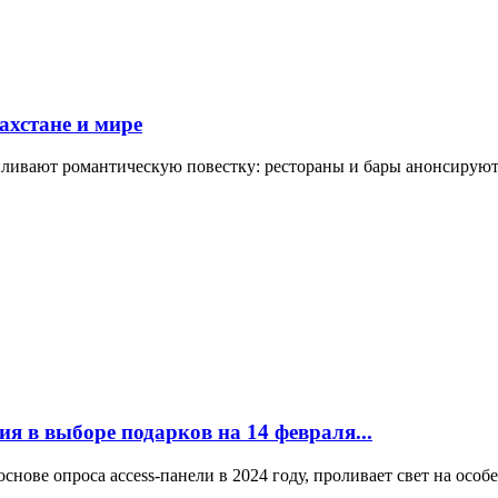
ахстане и мире
силивают романтическую повестку: рестораны и бары анонсиру
я в выборе подарков на 14 февраля...
основе опроса access-панели в 2024 году, проливает свет на осо