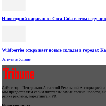
Новогодний караван от Coca-Cola в этом году про
Wildberries открывает новые склады в городах К
Загрузить больше
Сайт создан Центрально-Азиатской Рекламной Ассоциацией и 
Мы предоставляем своим читателям самые свежие новости, ак
рынка рекламы, маркетинга и PR.
Наши контакты