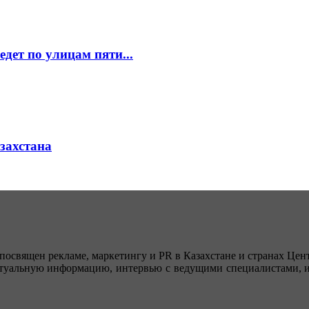
едет по улицам пяти...
азахстана
посвящен рекламе, маркетингу и PR в Казахстане и странах Цент
туальную информацию, интервью с ведущими специалистами, ин