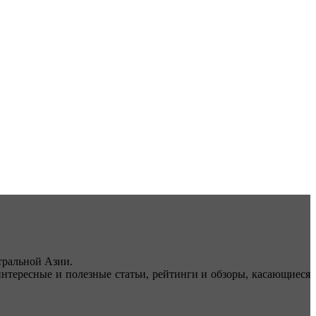
ральной Азии.
тересные и полезные статьи, рейтинги и обзоры, касающиеся