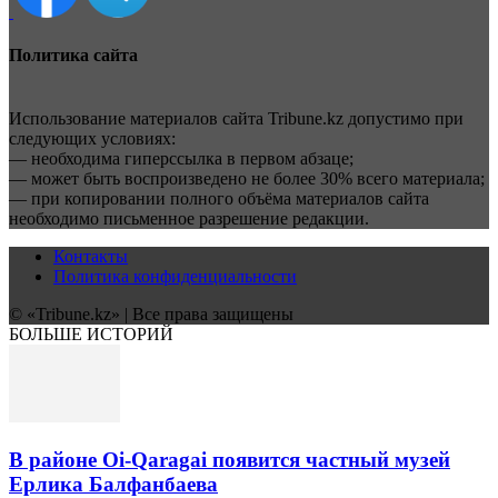
Политика сайта
Использование материалов сайта Tribune.kz допустимо при
следующих условиях:
— необходима гиперссылка в первом абзаце;
— может быть воспроизведено не более 30% всего материала;
— при копировании полного объёма материалов сайта
необходимо письменное разрешение редакции.
Контакты
Политика конфиденциальности
© «Tribune.kz» | Все права защищены
БОЛЬШЕ ИСТОРИЙ
В районе Oi-Qaragai появится частный музей
Ерлика Балфанбаева