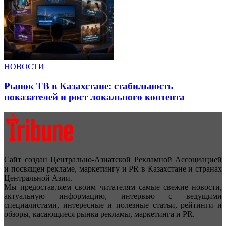
НОВОСТИ
Рынок ТВ в Казахстане: стабильность
показателей и рост локального контента
Сайт создан Центрально-Азиатской Рекламной Ассоциацией
и посвящен рекламе, маркетингу и PR в Казахстане и странах
Центральной Азии.
Мы предоставляем своим читателям самые свежие новости,
актуальную информацию, интервью с ведущими
специалистами, интересные и полезные статьи, рейтинги и
обзоры, касающиеся рынка рекламы, маркетинга и PR.