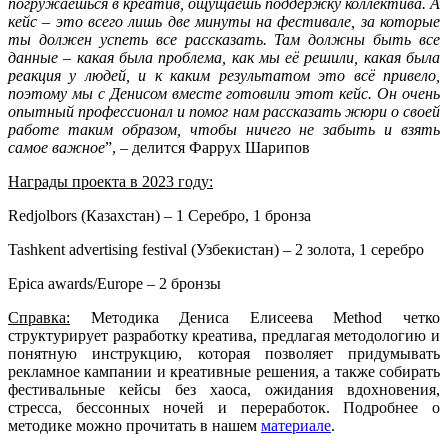
погружаешься в креатив, ощущаешь поддержку коллектива. А
кейс – это всего лишь две минуты на фестивале, за которые
ты должен успеть все рассказать. Там должны быть все
данные – какая была проблема, как мы её решили, какая была
реакция у людей, и к каким результатом это всё привело,
поэтому мы с Денисом вместе готовили этот кейс. Он очень
опытный профессионал и помог нам рассказать жюри о своей
работе таким образом, чтобы ничего не забыть и взять
самое важное
”, – делится Фаррух Шарипов
Награды проекта в 2023 году:
Redjolbors (Казахстан) – 1 Серебро, 1 бронза
Tashkent advertising festival (Узбекистан) – 2 золота, 1 серебро
Epica awards/Europe – 2 бронзы
Справка
:
Методика Дениса Елисеева
Method четко
структурирует разработку креатива, предлагая методологию и
понятную инструкцию, которая позволяет придумывать
рекламное кампании и креативные решения, а также собирать
фестивальные кейсы без хаоса, ожидания вдохновения,
стресса, бессонных ночей и переработок. Подробнее о
методике можно прочитать в нашем
материале
.