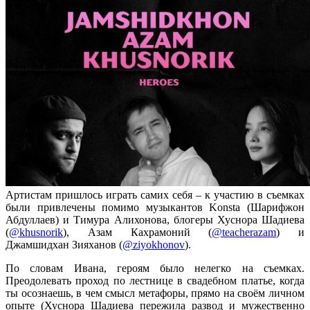
Артистам пришлось играть самих себя – к участию в съемках
были привлечены помимо музыкантов
Konsta
(Шарифжон
Абдуллаев
)
и
Тимура Алихонова, блогеры Хуснора Шадиева
(
@khusnorik
)
,
Азам Кахрамоний (
@teacherazam
) и
Джамшидхан Зияханов (
@ziyokhonov
)
.
По словам Ивана, героям было нелегко на съемках.
Преодолевать проход по лестнице в свадебном платье, когда
ты осознаешь, в чем смысл метафоры, прямо на своём личном
опыте (Хуснора Шадиева пережила развод и мужественно