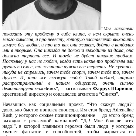
“
Мы захотели
показать эту проблему в виде клипа, в нем скрыто очень
много смыслов, и про невесту, которую заставляют выходить
замуж без любви, и про то как она живет, будто в кандалах
или в тюрьме. Она никогда не должна выходить из дома, она
должна терпеть все. И тогда не будет никаких проблем.
Поскольку у нас не любят, когда есть какие-то проблемы или
ругань в семье, то женщине нужно все терпеть. Не суетись,
никуда не стремись, зачем тебе спорт, зачем тебе то, зачем
другое. И, что же скажут люди? Такой подход, широко
распространенный в нашем обществе, очень сильно
демотивирует молодежь
”, – рассказывает
Фаррух Шарипов
,
креативный директор и совладелец агентства “Синтез”.
Начавшись как социальный проект, “Что скажут люди?”
довольно быстро привлек спонсора. Им стал бренд
Adrenaline
Rush, у которого
схожее позиционирование – до этого бренд
выходил с рекламной кампанией “Да! Мне больше всех
надо!”, в которой главными героями были люди, у которых
хватает фантазии и способностей, чтобы вырваться из