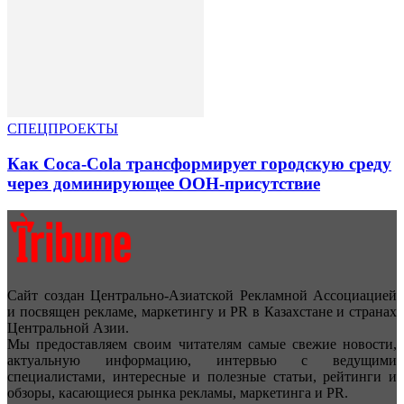
СПЕЦПРОЕКТЫ
Как Coca-Cola трансформирует городскую среду
через доминирующее OOH-присутствие
Сайт создан Центрально-Азиатской Рекламной Ассоциацией
и посвящен рекламе, маркетингу и PR в Казахстане и странах
Центральной Азии.
Мы предоставляем своим читателям самые свежие новости,
актуальную информацию, интервью с ведущими
специалистами, интересные и полезные статьи, рейтинги и
обзоры, касающиеся рынка рекламы, маркетинга и PR.