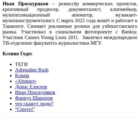
Иван Проскуряков
– режиссёр коммерческих проектов,
креативный продюсер, документалист, клипмейкер,
мультипликационный аниматор, музыкант-
мультиинструменталист. С марта 2022 года живёт и работает в
Ташкенте. Снимает рекламные ролики для узбекистанского
рынка. Участвовал в социальном фотопроекте с Banksy.
Участник Cannes Young Lions 2011. Закончил международное
ТВ-отделение факультета журналистики МГУ.
Ксения Годес
ТЕГИ
Adrenaline Rush
Konsta
«Abstract»
Денис Елисеев
Иван Проскуряков
Фаррух Шарипов
что скажут люди?
“Синтез”
Facebook
WhatsApp
Telegram