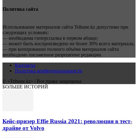
Политика сайта
Использование материалов сайта Tribune.kz допустимо при
следующих условиях:
— необходима гиперссылка в первом абзаце;
— может быть воспроизведено не более 30% всего материала;
— при копировании полного объёма материалов сайта
необходимо письменное разрешение редакции.
Контакты
Политика конфиденциальности
© «Tribune.kz» | Все права защищены
БОЛЬШЕ ИСТОРИЙ
Кейс-призер Effie Russia 2021: революция в тест-
драйве от Volvo