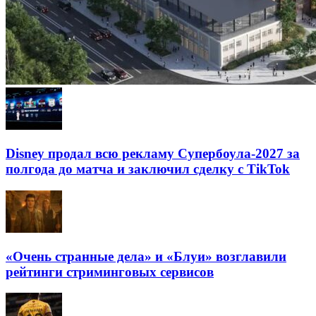
Disney продал всю рекламу Супербоула-2027 за
полгода до матча и заключил сделку с TikTok
«Очень странные дела» и «Блуи» возглавили
рейтинги стриминговых сервисов