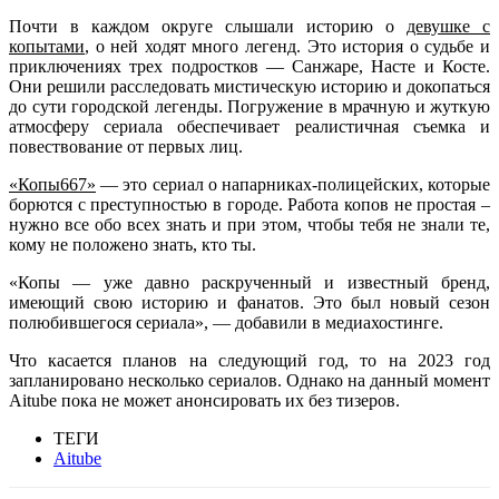
Почти в каждом округе слышали историю о
девушке с
копытами
, о ней ходят много легенд. Это история о судьбе и
приключениях трех подростков — Санжаре, Насте и Косте.
Они решили расследовать мистическую историю и докопаться
до сути городской легенды. Погружение в мрачную и жуткую
атмосферу сериала обеспечивает реалистичная съемка и
повествование от первых лиц.
«Копы667»
— это сериал о напарниках-полицейских, которые
борются с преступностью в городе. Работа копов не простая –
нужно все обо всех знать и при этом, чтобы тебя не знали те,
кому не положено знать, кто ты.
«Копы — уже давно раскрученный и известный бренд,
имеющий свою историю и фанатов. Это был новый сезон
полюбившегося сериала», — добавили в медиахостинге.
Что касается планов на следующий год, то на 2023 год
запланировано несколько сериалов. Однако на данный момент
Aitube пока не может анонсировать их без тизеров.
ТЕГИ
Aitube