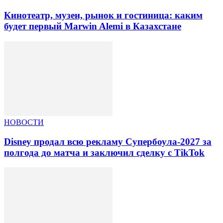
Кинотеатр, музеи, рынок и гостиница: каким
будет первый Marwin Alemi в Казахстане
НОВОСТИ
Disney продал всю рекламу Супербоула-2027 за
полгода до матча и заключил сделку с TikTok