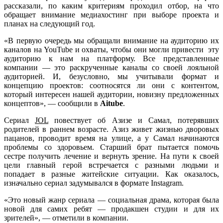
рассказали, по каким критериям проходил отбор, на что
обращает внимание медиахостинг при выборе проекта и
планах на следующий год.
«В первую очередь мы обращали внимание на аудиторию их
каналов на YouTube и охваты, чтобы они могли привести эту
аудиторию к нам на платформу. Все представленные
компании — это раскрученные каналы со своей лояльной
аудиторией. И, безусловно, мы учитывали формат и
концепцию проектов: соотносятся ли они с контентом,
который интересен нашей аудитории, новизну предложенных
концептов», — сообщили в
Aitube
.
Сериал
JOL
повествует об Азизе и Самал, потерявших
родителей в раннем возрасте. Азиз живет жизнью дворовых
пацанов, проводит время на улице, а у Самал начинаются
проблемы со здоровьем. Старший брат пытается помочь
сестре получить лечение и вернуть зрение. На пути к своей
цели главный герой встречается с разными людьми и
попадает в разные житейские ситуации. Как оказалось,
изначально сериал задумывался в формате Instagram.
«Это новый жанр сериала — социальная драма, которая была
новой для самих ребят — продакшен студии и для их
зрителей», — отметили в компании.