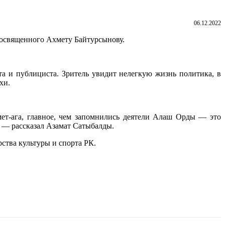
06.12.2022
посвященного Ахмету Байтурсынову.
та и публициста. Зритель увидит нелегкую жизнь политика, в
хи.
мет-ага, главное, чем запомнились деятели Алаш Орды — это
, — рассказал Азамат Сатыбалды.
ства культуры и спорта РК.