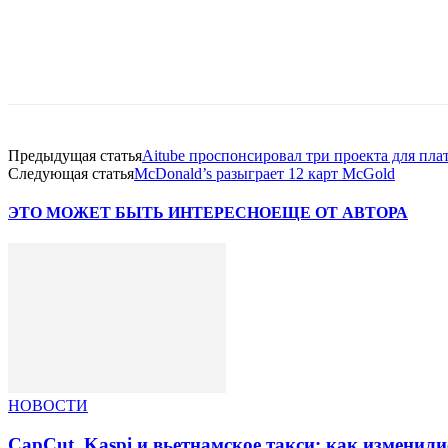
Facebook
WhatsApp
Telegram
Предыдущая статья
Aitube проспонсировал три проекта для пл
Следующая статья
McDonald’s разыграет 12 карт McGold
ЭТО МОЖЕТ БЫТЬ ИНТЕРЕСНО
ЕЩЕ ОТ АВТОРА
НОВОСТИ
CapCut, Kaspi и вьетнамское такси: как изменили