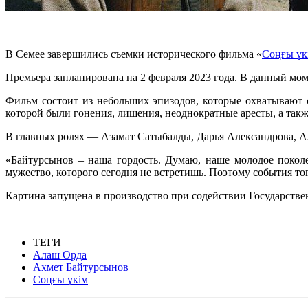
В Семее завершились съемки исторического фильма «
Соңғы үк
Премьера запланирована на 2 февраля 2023 года.
В данный мом
Фильм состоит из небольших эпизодов, которые охватывают с
которой были гонения, лишения, неоднократные аресты, а такж
В главных ролях — Азамат Сатыбалды, Дарья Александрова, Ал
«Байтурсынов – наша гордость. Думаю, наше молодое поколе
мужество, которого сегодня не встретишь. Поэтому события т
Картина запущена в производство при содействии Государстве
ТЕГИ
Алаш Орда
Ахмет Байтурсынов
Соңғы үкім