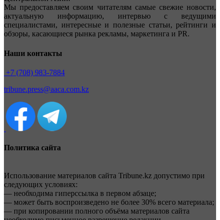
Мы предоставляем своим читателям самые свежие новости,
актуальную информацию, интервью с ведущими
специалистами, интересные и полезные статьи, рейтинги и
обзоры, касающиеся рынка рекламы, маркетинга и PR.
Наши контакты
+7 (708) 983-7884
tribune.press@aaca.com.kz
Политика сайта
Использование материалов сайта Tribune.kz допустимо при
следующих условиях:
— необходима гиперссылка в первом абзаце;
— может быть воспроизведено не более 30% всего материала;
— при копировании полного объёма материалов сайта
необходимо письменное разрешение редакции.