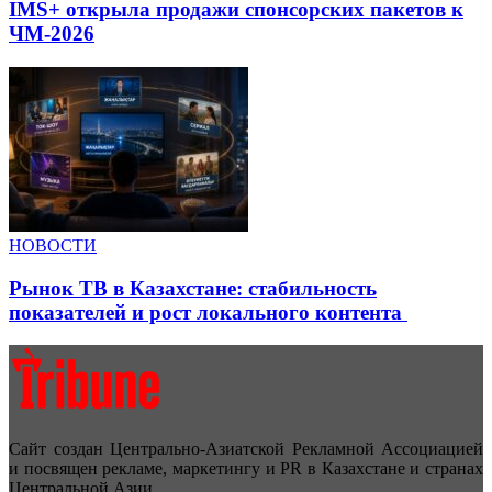
IMS+ открыла продажи спонсорских пакетов к
ЧМ-2026
НОВОСТИ
Рынок ТВ в Казахстане: стабильность
показателей и рост локального контента
Сайт создан Центрально-Азиатской Рекламной Ассоциацией
и посвящен рекламе, маркетингу и PR в Казахстане и странах
Центральной Азии.