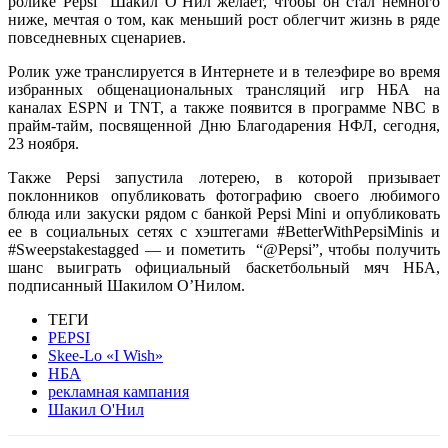
ролике Pepsi Шакил О’Нил желает, чтобы он стал немного
ниже, мечтая о том, как меньший рост облегчит жизнь в ряде
повседневных сценариев.
Ролик уже транслируется в Интернете и в телеэфире во время
избранных общенациональных трансляций игр НБА на
каналах ESPN и TNT, а также появится в программе NBC в
прайм-тайм, посвященной Дню Благодарения НФЛ, сегодня,
23 ноября.
Также Pepsi запустила лотерею, в которой призывает
поклонников опубликовать фотографию своего любимого
блюда или закуски рядом с банкой Pepsi Mini и опубликовать
ее в социальных сетях с хэштегами #BetterWithPepsiMinis и
#Sweepstakestagged — и пометить “@Pepsi”, чтобы получить
шанс выиграть официальный баскетбольный мяч НБА,
подписанный Шакилом О’Нилом.
ТЕГИ
PEPSI
Skee-Lo «I Wish»
НБА
рекламная кампания
Шакил О'Нил