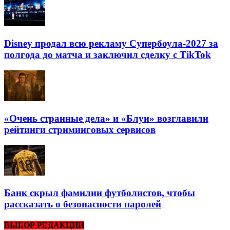
Disney продал всю рекламу Супербоула-2027 за
полгода до матча и заключил сделку с TikTok
«Очень странные дела» и «Блуи» возглавили
рейтинги стриминговых сервисов
Банк скрыл фамилии футболистов, чтобы
рассказать о безопасности паролей
ВЫБОР РЕДАКЦИИ