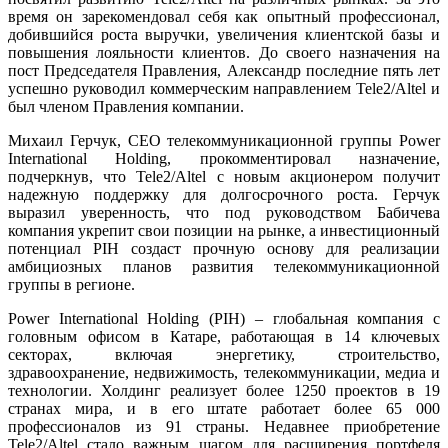
время он зарекомендовал себя как опытный профессионал,
добившийся роста выручки, увеличения клиентской базы и
повышения лояльности клиентов. До своего назначения на
пост Председателя Правления, Александр последние пять лет
успешно руководил коммерческим направлением Tele2/Altel и
был членом Правления компании.
Михаил Герчук, CEO телекоммуникационной группы Power
International Holding, прокомментировал назначение,
подчеркнув, что Tele2/Altel с новым акционером получит
надежную поддержку для долгосрочного роста. Герчук
выразил уверенность, что под руководством Бабичева
компания укрепит свои позиции на рынке, а инвестиционный
потенциал PIH создаст прочную основу для реализации
амбициозных планов развития телекоммуникационной
группы в регионе.
Power International Holding (PIH) – глобальная компания с
головным офисом в Катаре, работающая в 14 ключевых
секторах, включая энергетику, строительство,
здравоохранение, недвижимость, телекоммуникации, медиа и
технологии. Холдинг реализует более 1250 проектов в 19
странах мира, и в его штате работает более 65 000
профессионалов из 91 страны. Недавнее приобретение
Tele2/Altel стало важным шагом для расширения портфеля