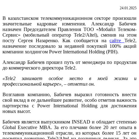
24.01.2025
В казахстанском телекоммуникационном секторе произошли
значительные кадровые изменения. Александр Бабичев
назначен Председателем Правления ТОО «Мобайл Телеком-
Сервис» (мобильный оператор Tele2/Altel), сменив на этом
посту Сергея Назаренко. Как сообщается на
сайте
Tele2,
назначение последовало за недавней покупкой 100% акций
компании холдингом Power International Holding (PIH).
Александр Бабичев прошел путь от менеджера по продуктам
до коммерческого директора Tele2.
«Tele2 занимает особое место в моей жизни и
профессиональной карьере», – отметил он.
Возглавив компанию, Бабичев выразил готовность внести
свой вклад в ее дальнейшее развитие, особо отметив важность
партнерства с Power International Holding для достижения
новых высот.
Бабичев является выпускником INSEAD и обладает степенью
Global Executive MBA. За его плечами более 20 лет опыта в
телекоммуникационной отрасли, из которых более 15 лет он
посвятил развитию Tele2/Altel на различных рынках. За это