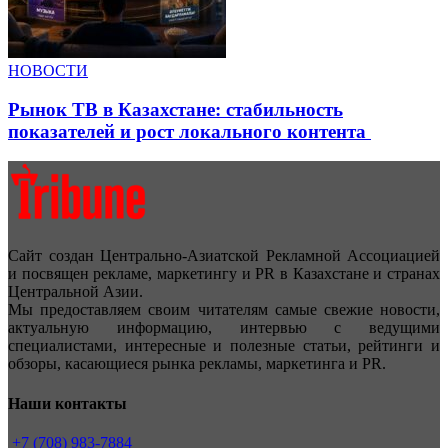
НОВОСТИ
Рынок ТВ в Казахстане: стабильность
показателей и рост локального контента
Сайт создан Центрально-Азиатской Рекламной Ассоциацией
и посвящен рекламе, маркетингу и PR в Казахстане и странах
Центральной Азии.
Мы предоставляем своим читателям самые свежие новости,
актуальную информацию, интервью с ведущими
специалистами, интересные и полезные статьи, рейтинги и
обзоры, касающиеся рынка рекламы, маркетинга и PR.
Наши контакты
+7 (708) 983-7884