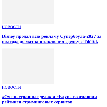
НОВОСТИ
Disney продал всю рекламу Супербоула-2027 за
полгода до матча и заключил сделку с TikTok
НОВОСТИ
«Очень странные дела» и «Блуи» возглавили
рейтинги стриминговых сервисов