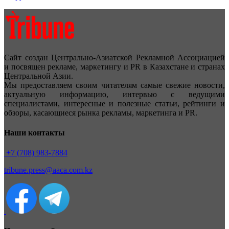
Сайт создан Центрально-Азиатской Рекламной Ассоциацией
и посвящен рекламе, маркетингу и PR в Казахстане и странах
Центральной Азии.
Мы предоставляем своим читателям самые свежие новости,
актуальную информацию, интервью с ведущими
специалистами, интересные и полезные статьи, рейтинги и
обзоры, касающиеся рынка рекламы, маркетинга и PR.
Наши контакты
+7 (708) 983-7884
tribune.press@aaca.com.kz