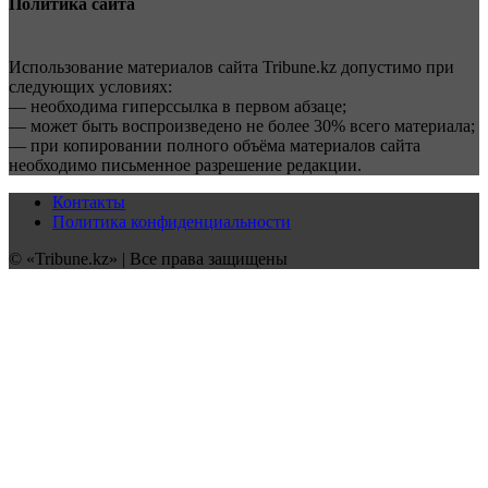
Политика сайта
Использование материалов сайта Tribune.kz допустимо при
следующих условиях:
— необходима гиперссылка в первом абзаце;
— может быть воспроизведено не более 30% всего материала;
— при копировании полного объёма материалов сайта
необходимо письменное разрешение редакции.
Контакты
Политика конфиденциальности
© «Tribune.kz» | Все права защищены