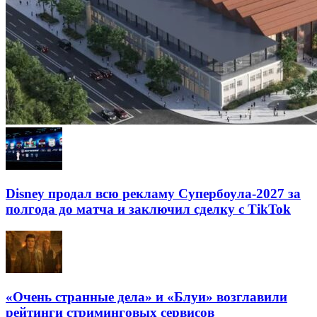
Disney продал всю рекламу Супербоула-2027 за
полгода до матча и заключил сделку с TikTok
«Очень странные дела» и «Блуи» возглавили
рейтинги стриминговых сервисов