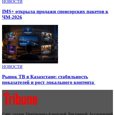
НОВОСТИ
IMS+ открыла продажи спонсорских пакетов к
ЧМ-2026
НОВОСТИ
Рынок ТВ в Казахстане: стабильность
показателей и рост локального контента
Сайт создан Центрально-Азиатской Рекламной Ассоциацией