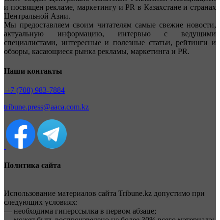
и посвящен рекламе, маркетингу и PR в Казахстане и странах
Центральной Азии.
Мы предоставляем своим читателям самые свежие новости,
актуальную информацию, интервью с ведущими
специалистами, интересные и полезные статьи, рейтинги и
обзоры, касающиеся рынка рекламы, маркетинга и PR.
Наши контакты
+7 (708) 983-7884
tribune.press@aaca.com.kz
Политика сайта
Использование материалов сайта Tribune.kz допустимо при
следующих условиях:
— необходима гиперссылка в первом абзаце;
— может быть воспроизведено не более 30% всего материала;