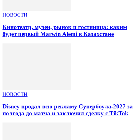
НОВОСТИ
Кинотеатр, музеи, рынок и гостиница: каким
будет первый Marwin Alemi в Казахстане
НОВОСТИ
Disney продал всю рекламу Супербоула-2027 за
полгода до матча и заключил сделку с TikTok