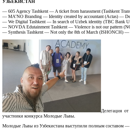
УЗБЕКИСТАН
— 605 Agency Tashkent — A ticket from harassment (Tashkent Tran
— MA’NO Branding — Identity created by accountant (Actas) — Desig
— We Digital Tashkent — In search of Uzbek identity (TBC Bank Uz
— NOVDA Edutainment Tashkent — Violence is not our pattern (NO
— Synthesis Tashkent — Not only the 8th of March (ISHONCH) — Cr
Делегация от
участники конкурса Молодые Львы.
Молодые Львы из Узбекистана выступили полным составом — 3 к