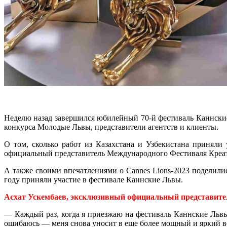
Неделю назад завершился юбилейный 70-й фестиваль Каннские
конкурса Молодые Львы, представители агентств и клиенты.
О том, сколько работ из Казахстана и Узбекистана приняли
официальный представитель Международного Фестиваля Креат
А также своими впечатлениями о Cannes Lions-2023 поделил
году приняли участие в фестивале Каннские Львы.
Асхат Ускембаев
, эксклюзивный официальный представите
— Каждый раз, когда я приезжаю на фестиваль Каннские Львы
ошибаюсь — меня снова уносит в еще более мощный и яркий во