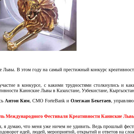
 Львы. В этом году на самый престижный конкурс креативности 
 участие в конкурсе, с какими трудностями столкнулись и ка
ивности Каннские Львы в Казахстане, Узбекистане, Кыргызста
ись
Антон Ким
, CMO ForteBank и
Олегжан Бекетаев
, управляю
ль Международного Фестиваля Креативности Каннские Львы 
, я думаю, что меня уже ничем не удивить. Ведь прошлый фес
доворот идей, людей, мероприятий, открытий и ответов на сло