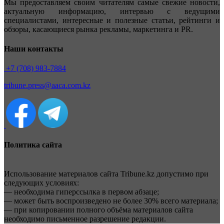
Мы предоставляем своим читателям самые свежие новости,
актуальную информацию, интервью с ведущими
специалистами, интересные и полезные статьи, рейтинги и
обзоры, касающиеся рынка рекламы, маркетинга и PR.
Наши контакты
+7 (708) 983-7884
tribune.press@aaca.com.kz
Политика сайта
Использование материалов сайта Tribune.kz допустимо при
следующих условиях:
— необходима гиперссылка в первом абзаце;
— может быть воспроизведено не более 30% всего материала;
— при копировании полного объёма материалов сайта
необходимо письменное разрешение редакции.