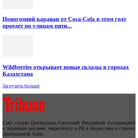
Новогодний караван от Coca-Cola в этом году
проедет по улицам пяти...
Wildberries открывает новые склады в городах
Казахстана
Загрузить больше
Сайт создан Центрально-Азиатской Рекламной Ассоциацией
и посвящен рекламе, маркетингу и PR в Казахстане и странах
Центральной Азии.