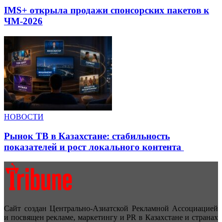
IMS+ открыла продажи спонсорских пакетов к
ЧМ-2026
НОВОСТИ
Рынок ТВ в Казахстане: стабильность
показателей и рост локального контента
Сайт создан Центрально-Азиатской Рекламной Ассоциацией
и посвящен рекламе, маркетингу и PR в Казахстане и странах