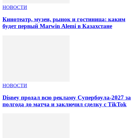
НОВОСТИ
Кинотеатр, музеи, рынок и гостиница: каким
будет первый Marwin Alemi в Казахстане
НОВОСТИ
Disney продал всю рекламу Супербоула-2027 за
полгода до матча и заключил сделку с TikTok