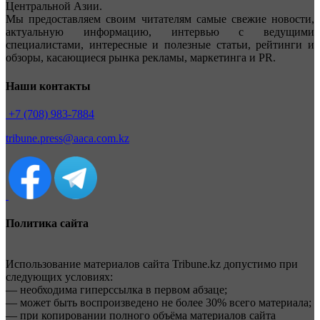
Центральной Азии.
Мы предоставляем своим читателям самые свежие новости,
актуальную информацию, интервью с ведущими
специалистами, интересные и полезные статьи, рейтинги и
обзоры, касающиеся рынка рекламы, маркетинга и PR.
Наши контакты
+7 (708) 983-7884
tribune.press@aaca.com.kz
Политика сайта
Использование материалов сайта Tribune.kz допустимо при
следующих условиях:
— необходима гиперссылка в первом абзаце;
— может быть воспроизведено не более 30% всего материала;
— при копировании полного объёма материалов сайта