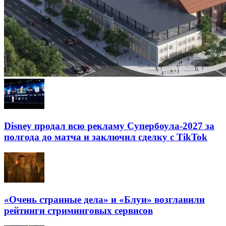
Disney продал всю рекламу Супербоула-2027 за
полгода до матча и заключил сделку с TikTok
«Очень странные дела» и «Блуи» возглавили
рейтинги стриминговых сервисов