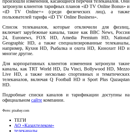
произошли изменения, касающиеся перечня телеканалов. Они
затронули клиентов тарифных планов «iD TV Online Bonus» и
«iD TV Online+» (среди физических лиц), а также
пользователей тарифа «iD TV Online Business».
Список телеканалов, которые отключили для физлиц,
включает зарубежные каналы, такие как BBC News, Россия
24, Euronews, FOX HD, Amedia Premium HD, National
Geographic HD, а также специализированные телеканалы,
например, Кухня HD, Рыбалка и охота HD, Кинохит HD и
многие другие.
Для корпоративных клиентов изменения затронули такие
каналы, как TRT World HD, Da Vinci, Bollywood HD, Mezzo
Live HD, а также несколько спортивных и тематических
телеканалов, включая Q Football HD и Sport Plus Qazaqstan
HD.
Подробные списки каналов и тарификации доступны на
официальном
сайте
компании.
Фото: pixabay.com
ТЕГИ
АО «Казахтелеком»
телеканалы