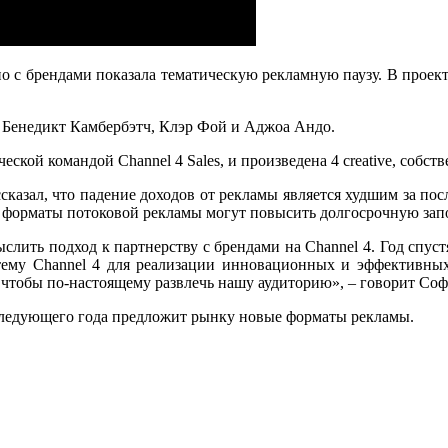
о с брендами показала тематическую рекламную паузу. В проекте 
— Бенедикт Камбербэтч, Клэр Фой и Аджоа Андо
.
еской командой Channel 4 Sales, и произведена 4 creative, собс
азал, что падение доходов от рекламы является худшим за посл
 форматы потоковой рекламы могут повысить долгосрочную зап
слить подход к партнерству с брендами на Channel 4. Год спус
тему Channel 4 для реализации инновационных и эффективны
, чтобы по-настоящему развлечь нашу аудиторию», – говорит Соф
о следующего года предложит рынку новые форматы рекламы.