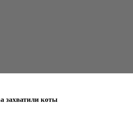
ты
ва захватили коты