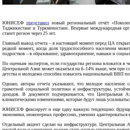
ЮНИСЕФ
представил
новый региональный отчёт «Поколен
Таджикистане и Туркменистане. Впервые международная орга
станет регион через 25 лет.
Главный вывод отчета – в настоящий момент перед ЦА открыт
редкий момент, когда доля трудоспособного населения може
подростков – в образование, здравоохранение, навыки и социа
По оценкам экспертов, если государства региона вложатся в ч
Центральной Азии может оказаться на 6–14% выше, чем при со
детства и молодежи способна повысить национальный ВВП поч
Однако, авторы отчета указывают, что молодое население с
грамотной социальной политики и инфраструктуры, устойчи
доходов. В документе подчеркивается, что Центральная А
климатическими изменениями, которые будут лишь усиливатьс
ЮНИСЕФ фиксирует и еще одну важную тенденцию: будущее р
экономики, инженерных профессиях, умениях адаптироваться 
Отдельный акцент сделан на инфраструктуре. Центральная А
чистой воде и санитарии должен стать частью стратегии разви