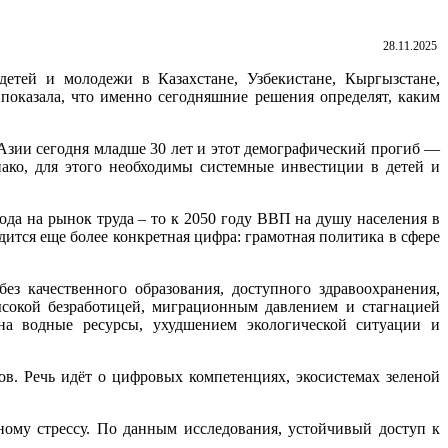
28.11.2025
тей и молодежи в Казахстане, Узбекистане, Кыргызстане,
показала, что именно сегодняшние решения определят, каким
Азии сегодня младше 30 лет и этот демографический прогиб —
нако, для этого необходимы системные инвестиции в детей и
хода на рынок труда – то к 2050 году ВВП на душу населения в
ится еще более конкретная цифра: грамотная политика в сфере
ез качественного образования, доступного здравоохранения,
сокой безработицей, миграционным давлением и стагнацией
 на водные ресурсы, ухудшением экологической ситуации и
. Речь идёт о цифровых компетенциях, экосистемах зеленой
ному стрессу. По данным исследования, устойчивый доступ к