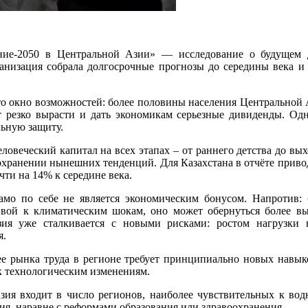
ие-2050 в Центральной Азии» — исследование о будущем де
низация собрала долгосрочные прогнозы до середины века и 
о окно возможностей: более половины населения Центральной 
т резко вырасти и дать экономикам серьезные дивиденды. Од
льную защиту.
еловеческий капитал на всех этапах – от раннего детства до вы
хранении нынешних тенденций. Для Казахстана в отчёте привод
ти на 14% к середине века.
амо по себе не является экономическим бонусом. Напротив: б
вой к климатическим шокам, оно может обернуться более вы
зия уже сталкивается с новыми рисками: ростом нагрузки
я.
ынка труда в регионе требует принципиально новых навыков
к технологическим изменениям.
зия входит в число регионов, наиболее чувствительных к вод
тия, наравне с реформами образования или здравоохранения.