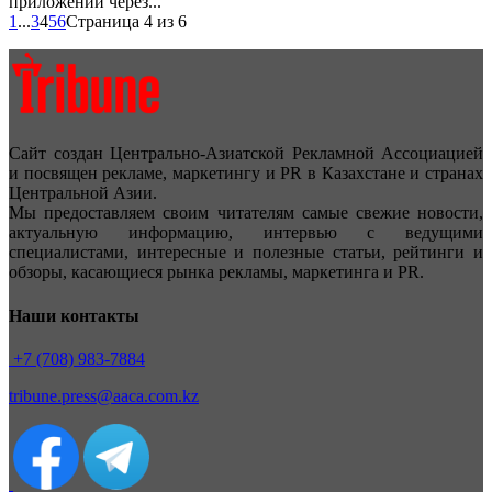
приложений через...
1
...
3
4
5
6
Страница 4 из 6
Сайт создан Центрально-Азиатской Рекламной Ассоциацией
и посвящен рекламе, маркетингу и PR в Казахстане и странах
Центральной Азии.
Мы предоставляем своим читателям самые свежие новости,
актуальную информацию, интервью с ведущими
специалистами, интересные и полезные статьи, рейтинги и
обзоры, касающиеся рынка рекламы, маркетинга и PR.
Наши контакты
+7 (708) 983-7884
tribune.press@aaca.com.kz