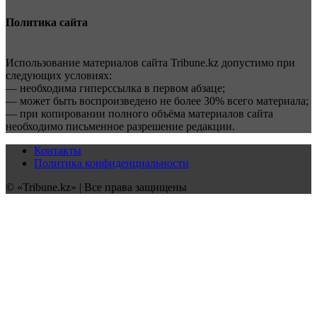
Политика сайта
Использование материалов сайта Tribune.kz допустимо при
следующих условиях:
— необходима гиперссылка в первом абзаце;
— может быть воспроизведено не более 30% всего материала;
— при копировании полного объёма материалов сайта
необходимо письменное разрешение редакции.
Контакты
Политика конфиденциальности
© «Tribune.kz» | Все права защищены