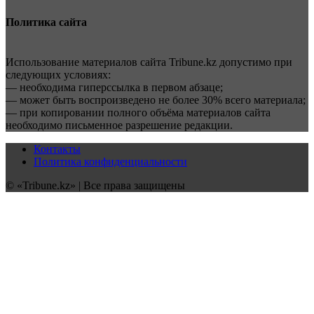
Политика сайта
Использование материалов сайта Tribune.kz допустимо при
следующих условиях:
— необходима гиперссылка в первом абзаце;
— может быть воспроизведено не более 30% всего материала;
— при копировании полного объёма материалов сайта
необходимо письменное разрешение редакции.
Контакты
Политика конфиденциальности
© «Tribune.kz» | Все права защищены