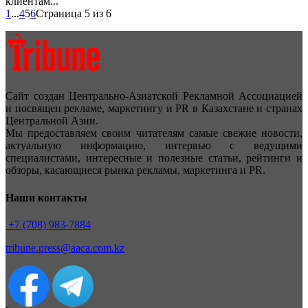
клиентам...
1
...
4
5
6
Страница 5 из 6
Сайт создан Центрально-Азиатской Рекламной Ассоциацией
и посвящен рекламе, маркетингу и PR в Казахстане и странах
Центральной Азии.
Мы предоставляем своим читателям самые свежие новости,
актуальную информацию, интервью с ведущими
специалистами, интересные и полезные статьи, рейтинги и
обзоры, касающиеся рынка рекламы, маркетинга и PR.
Наши контакты
+7 (708) 983-7884
tribune.press@aaca.com.kz