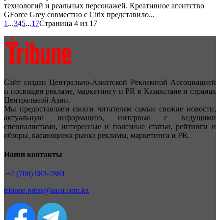
технологий и реальных персонажей. Креативное агентство
GForce Grey совместно с Citix представило...
1
...
3
4
5
...
17
Страница 4 из 17
Сайт создан Центрально-Азиатской Рекламной Ассоциацией
и посвящен рекламе, маркетингу и PR в Казахстане и странах
Центральной Азии.
Мы предоставляем своим читателям самые свежие новости,
актуальную информацию, интервью с ведущими
специалистами, интересные и полезные статьи, рейтинги и
обзоры, касающиеся рынка рекламы, маркетинга и PR.
Наши контакты
+7 (708) 983-7884
tribune.press@aaca.com.kz