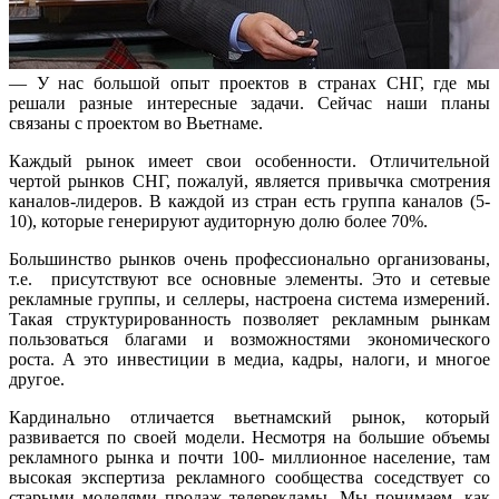
— У нас большой опыт проектов в странах СНГ, где мы
решали разные интересные задачи. Сейчас наши планы
связаны с проектом во Вьетнаме.
Каждый рынок имеет свои особенности. Отличительной
чертой рынков СНГ, пожалуй, является привычка смотрения
каналов-лидеров. В каждой из стран есть группа каналов (5-
10), которые генерируют аудиторную долю более 70%.
Большинство рынков очень профессионально организованы,
т.е. присутствуют все основные элементы. Это и сетевые
рекламные группы, и селлеры, настроена система измерений.
Такая структурированность позволяет рекламным рынкам
пользоваться благами и возможностями экономического
роста. А это инвестиции в медиа, кадры, налоги, и многое
другое.
Кардинально отличается вьетнамский рынок, который
развивается по своей модели. Несмотря на большие объемы
рекламного рынка и почти 100- миллионное население, там
высокая экспертиза рекламного сообщества соседствует со
старыми моделями продаж телерекламы. Мы понимаем, как