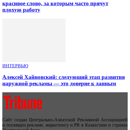
красивое слово, за которым часто прячут
плохую работу
ИНТЕРВЬЮ
Алексей Хайновский: следующий этап развития
наружной рекламы — это доверие к данным
Сайт создан Центрально-Азиатской Рекламной Ассоциацией
и посвящен рекламе, маркетингу и PR в Казахстане и странах