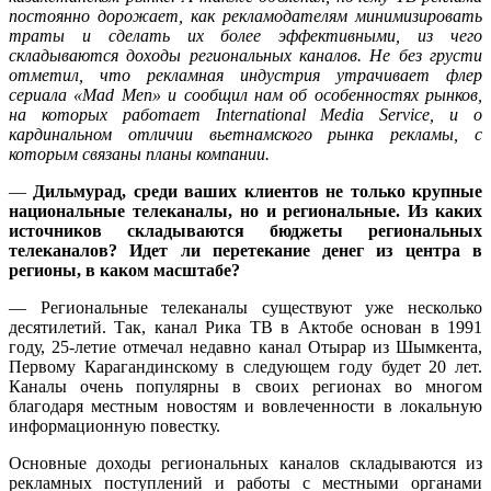
постоянно дорожает, как рекламодателям минимизировать
траты и сделать их более эффективными, из чего
складываются доходы региональных каналов. Не без грусти
отметил, что рекламная индустрия утрачивает флер
сериала «Mad Men» и сообщил нам о
б особенностях рынков,
на которых работает International Media Servic
e
, и о
кардинальном отличии вьетнамского рынка рекламы,
с
которым связаны
планы компании.
—
Дильмурад, среди ваших клиентов не только крупные
национальные телеканалы, но и региональные. Из каких
источников складываются бюджеты региональных
телеканалов? Идет ли перетекание денег из центра в
регионы, в каком масштабе?
— Региональные телеканалы существуют уже несколько
десятилетий. Так, канал Рика ТВ в Актобе основан в 1991
году, 25-летие отмечал недавно канал Отырар из Шымкента,
Первому Карагандинскому в следующем году будет 20 лет.
Каналы очень популярны в своих регионах во многом
благодаря местным новостям и вовлеченности в локальную
информационную повестку.
Основные доходы региональных каналов складываются из
рекламных поступлений и работы с местными органами