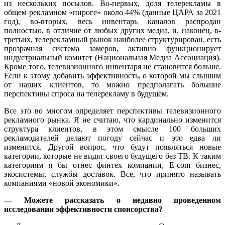
из нескольких посылов. Во-первых, доля телерекламы в
общем рекламном «пироге» около 44% (данные ЦАРА за 2021
год), во-вторых, весь инвентарь каналов распродан
полностью, в отличие от любых других медиа, и, наконец, в-
третьих, телерекламный рынок наиболее структурирован, есть
прозрачная система замеров, активно функционирует
индустриальный комитет (Национальная Медиа Ассоциация).
Кроме того, телевизионного инвентаря не становится больше.
Если к этому добавить эффективность, о которой мы слышим
от наших клиентов, то можно предполагать большие
перспективы спроса на телерекламу в будущем.
Все это во многом определяет перспективы телевизионного
рекламного рынка. Я не считаю, что кардинально изменится
структура клиентов, в этом смысле 100 больших
рекламодателей делают погоду сейчас и это едва ли
изменится. Другой вопрос, что будут появляться новые
категории, которые не видят своего будущего без ТВ. К таким
категориям я бы отнес финтех компании, E-com бизнес,
экосистемы, службы доставок. Все, что принято называть
компаниями «новой экономики».
— Можете рассказать о недавно проведенном
исследовании эффективности спонсорства?