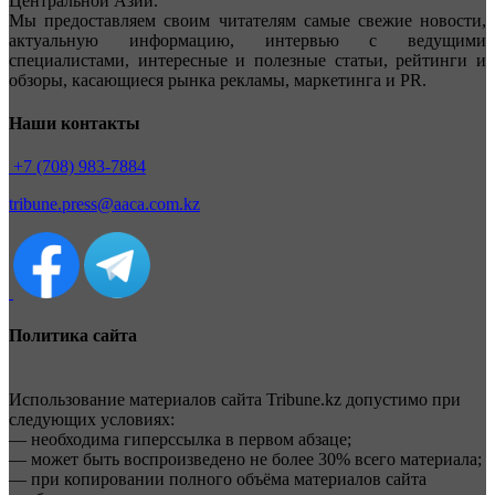
Центральной Азии.
Мы предоставляем своим читателям самые свежие новости,
актуальную информацию, интервью с ведущими
специалистами, интересные и полезные статьи, рейтинги и
обзоры, касающиеся рынка рекламы, маркетинга и PR.
Наши контакты
+7 (708) 983-7884
tribune.press@aaca.com.kz
Политика сайта
Использование материалов сайта Tribune.kz допустимо при
следующих условиях:
— необходима гиперссылка в первом абзаце;
— может быть воспроизведено не более 30% всего материала;
— при копировании полного объёма материалов сайта