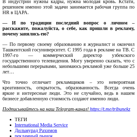
В индустрии нужны кадры, нужна молодая кровь. Кстати,
решением именно этой задачи занимается рабочая группа по
HR в ЦАРА.
— И по традиции последний вопрос о личном –
расскажите, пожалуйста, о себе, как пришли в рекламу,
почему занялись ею?
— По первому своему образованию я журналист и окончил
Ташкентский госуниверситет. С 1995 года в рекламе на ТВ. С
1997-го — коммерческий директор узбекского
государственного телевидения. Могу уверенно сказать, что с
небольшими перерывами, занимаюсь рекламой уже больше 25
лет…
Что точно отличает рекламщиков – это невероятная
креативность, открытость, образованность. Всегда очень
яркие и интересные люди. Это не случайно, ведь в нашем
бизнесе добавленную стоимость создают именно люди.
Подписывайтесь на наш Telegram-канал!
https://t.me/tribunekz
ТЕГИ
International Media Service
Дильмурад Рахимов
рекламный рынок