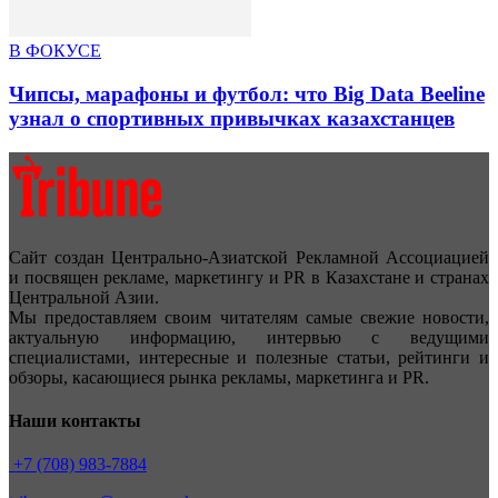
В ФОКУСЕ
Чипсы, марафоны и футбол: что Big Data Beeline
узнал о спортивных привычках казахстанцев
Сайт создан Центрально-Азиатской Рекламной Ассоциацией
и посвящен рекламе, маркетингу и PR в Казахстане и странах
Центральной Азии.
Мы предоставляем своим читателям самые свежие новости,
актуальную информацию, интервью с ведущими
специалистами, интересные и полезные статьи, рейтинги и
обзоры, касающиеся рынка рекламы, маркетинга и PR.
Наши контакты
+7 (708) 983-7884