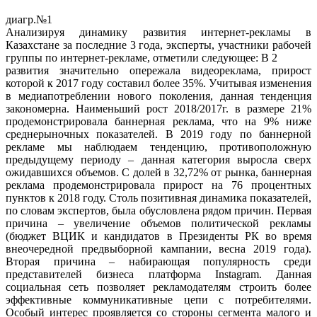
диагр.№1
Анализируя динамику развития интернет-рекламы в
Казахстане за последние 3 года, эксперты, участники рабочей
группы по интернет-рекламе, отметили следующее: В 2
развития значительно опережала видеореклама, прирост
которой к 2017 году составил более 35%. Учитывая изменения
в медиапотреблении нового поколения, данная тенденция
закономерна. Наименьший рост 2018/2017г. в размере 21%
продемонстрировала баннерная реклама, что на 9% ниже
среднерыночных показателей. В 2019 году по баннерной
рекламе мы наблюдаем тенденцию, противоположную
предыдущему периоду – данная категория выросла сверх
ожидавшихся объемов. С долей в 32,72% от рынка, баннерная
реклама продемонстрировала прирост на 76 процентных
пунктов к 2018 году. Столь позитивная динамика показателей,
по словам экспертов, была обусловлена рядом причин. Первая
причина – увеличение объемов политической рекламы
(бюджет ВЦИК и кандидатов в Президенты РК во время
внеочередной предвыборной кампании, весна 2019 года).
Вторая причина – набирающая популярность среди
представителей бизнеса платформа Instagram. Данная
социальная сеть позволяет рекламодателям строить более
эффективные коммуникативные цепи с потребителями.
Особый интерес проявляется со стороны сегмента малого и