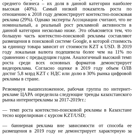
среднего бизнеса – их доля в данной категории наиболее
высокая (40%). Самый низкий показатель роста по
отношению к 2018 году демонстрирует контекстно-поисковая
реклама (29%). Однако эксперты Ассоциации считают, что не
номинальный, а реальный рост рекламной активности в
данной категории несколько ниже. Это объясняется тем, что
большую часть контекстно-поисковой рекламы составляют
размещения в поисковой системе Google, в которой стоимость
за единицу товара зависит от стоимости KZT к USD. В 2019
году локальная валюта подешевела более чем на 11% по
сравнению с предыдущим годом. Аналогичный высокий темп
роста среди всех основных форматов демонстрирует
видеореклама. Согласно оценке в 2019 году объем ОЛВ
достиг 5,8 млрд KZT с НДС или долю в 30% рынка цифровой
рекламы в стране.
Резюмируя вышеизложенное, рабочая группа по интернет-
рекламе ЦАРА определила следующие тренды казахстанского
рынка интернетрекламы за 2017-2019гг.:
— темп роста контекстно-поисковой рекламы в Казахстане
тесно коррелирован с курсом KZT/USD;
— баннерная реклама вне зависимости от способа ее
размещения в 2019 году не демонстрирует характерную за