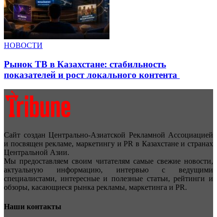
НОВОСТИ
Рынок ТВ в Казахстане: стабильность
показателей и рост локального контента
Сайт создан Центрально-Азиатской Рекламной Ассоциацией
и посвящен рекламе, маркетингу и PR в Казахстане и странах
Центральной Азии.
Мы предоставляем своим читателям самые свежие новости,
актуальную информацию, интервью с ведущими
специалистами, интересные и полезные статьи, рейтинги и
обзоры, касающиеся рынка рекламы, маркетинга и PR.
Наши контакты