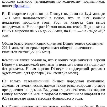
королем платного телевидения по количеству подписчиков,
пишет
elpais.com
.
Во II квартале подписки на Disney+ выросли на 14,4 млн, до
152,1 млн пользователей в целом, что на 31% больше
показателя прошлого года. Рост за квартал был выше
ожидаемых на Уолл-стрит 10 млн пользователей. Подписки на
ESPN+ выросли на 53% до 22,8 млн, на Hulu — на 8% до 46,2
млн.
Общая база стриминговых клиентов Disney теперь составляет
221,1 млн, что впервые превышает общую численность
клиентов Netflix (220,67 млн).
Компания также объявила, что к концу года запустит версии
Disney+ с поддержкой рекламы и повысит цены на подписку
без рекламы. Новая версия Disney+ с поддержкой рекламы
будет стоить 7,99 доллара (3820 тенге) в месяц.
Не только телевизионный бизнес порадовал компанию.
Доходы от тематических парков также резко возросли по мере
преодоления пандемии. Выручка от развлекательных парков
Disney выросла на 70% в годовом исчислении за квартал и на
92% за первые девять месяцев финансового года.
Но Disney интересуют не только цифры и прибыль. Ранее