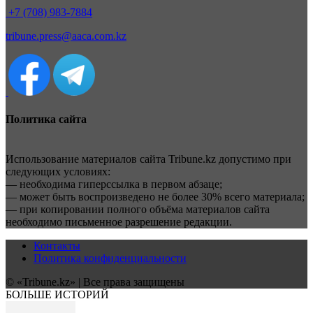
+7 (708) 983-7884
tribune.press@aaca.com.kz
Политика сайта
Использование материалов сайта Tribune.kz допустимо при
следующих условиях:
— необходима гиперссылка в первом абзаце;
— может быть воспроизведено не более 30% всего материала;
— при копировании полного объёма материалов сайта
необходимо письменное разрешение редакции.
Контакты
Политика конфиденциальности
© «Tribune.kz» | Все права защищены
БОЛЬШЕ ИСТОРИЙ