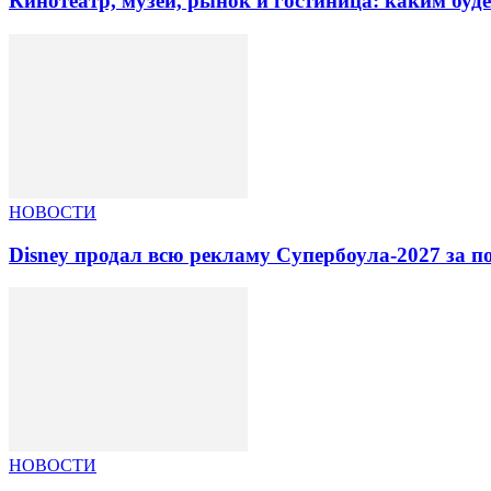
Кинотеатр, музеи, рынок и гостиница: каким буд
НОВОСТИ
Disney продал всю рекламу Супербоула-2027 за п
НОВОСТИ