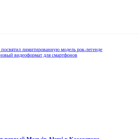
s посвятил лимитированную модель рок-легенде
новый видеоформат для смартфонов