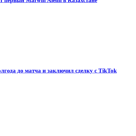
ет первый Marwin Alemi в Казахстане
олгода до матча и заключил сделку с TikTok