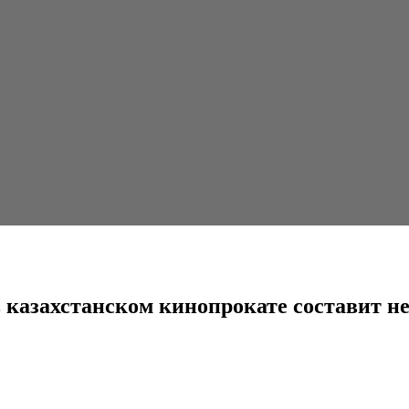
ом кинопрокате составит не менее...
в казахстанском кинопрокате составит н