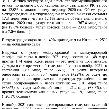
За 11 месяцев текущего года объем телекоммуникационного
рынка, по данным Бюро национальной статистики РК, вырос
на 12,9% к аналогичному периоду 2020-го. Объем услуг
междугородной и международной телефонной связи составил
17,3 млрд тенге, что на 12,1% меньше объема аналогичного
периода 2020 года; услуг сети интернет — 367,4 млрд тенге
(на 19,8% больше), услуг сотовой связи — 230,1 млрд тенге
(на 7,6% больше).
В структуре доходов около 40% приходится на Интернет, 25%
— на мобильную связь.
Выручка от услуг междугородной и международной
телефонной связи в ноябре 2021 года составила 1,48 млрд
против 1,74 млрд годом ранее — это почти на 15% меньше.
Доходы в секторе местной телефонной связи в ноябре 2021-го
составили 2,87 млрд тенге (-6%). От услуг интернета
операторы выручили 36,4 млрд тенге (+22%); от услуг по
распространению программ по инфраструктуре кабельной, по
сетям беспроводным и через спутник — 3,76 млрд тенге
(+7,6%); от услуг мобильной связи — 21,2 млрд (+8,7%); от
прочих телекоммуникационных услуг — 19,1 млрд тенге
(+26,1% больше).
В ноябре 2021 года число фиксированных телефонных линий
составило 3,005 млн единиц (-12 тысяч), количество