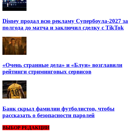
Disney продал всю рекламу Супербоула-2027 за
полгода до матча и заключил сделку с TikTok
«Очень странные дела» и «Блуи» возглавили
рейтинги стриминговых сервисов
Банк скрыл фамилии футболистов, чтобы
рассказать о безопасности паролей
ВЫБОР РЕДАКЦИИ