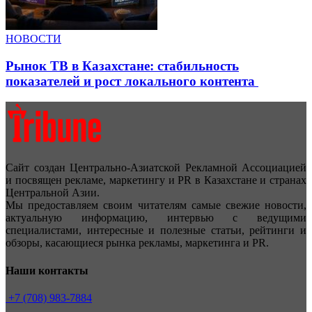
НОВОСТИ
Рынок ТВ в Казахстане: стабильность
показателей и рост локального контента
Сайт создан Центрально-Азиатской Рекламной Ассоциацией
и посвящен рекламе, маркетингу и PR в Казахстане и странах
Центральной Азии.
Мы предоставляем своим читателям самые свежие новости,
актуальную информацию, интервью с ведущими
специалистами, интересные и полезные статьи, рейтинги и
обзоры, касающиеся рынка рекламы, маркетинга и PR.
Наши контакты
+7 (708) 983-7884