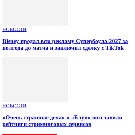
НОВОСТИ
Disney продал всю рекламу Супербоула-2027 за
полгода до матча и заключил сделку с TikTok
НОВОСТИ
«Очень странные дела» и «Блуи» возглавили
рейтинги стриминговых сервисов