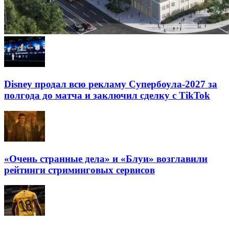
Disney продал всю рекламу Супербоула-2027 за
полгода до матча и заключил сделку с TikTok
«Очень странные дела» и «Блуи» возглавили
рейтинги стриминговых сервисов