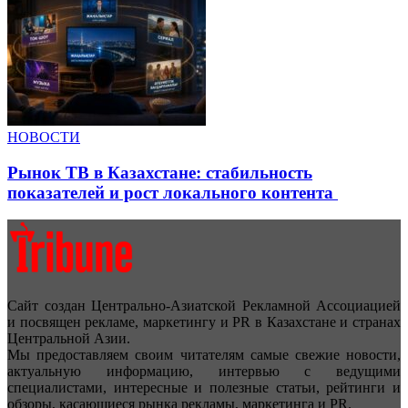
НОВОСТИ
Рынок ТВ в Казахстане: стабильность
показателей и рост локального контента
Сайт создан Центрально-Азиатской Рекламной Ассоциацией
и посвящен рекламе, маркетингу и PR в Казахстане и странах
Центральной Азии.
Мы предоставляем своим читателям самые свежие новости,
актуальную информацию, интервью с ведущими
специалистами, интересные и полезные статьи, рейтинги и
обзоры, касающиеся рынка рекламы, маркетинга и PR.