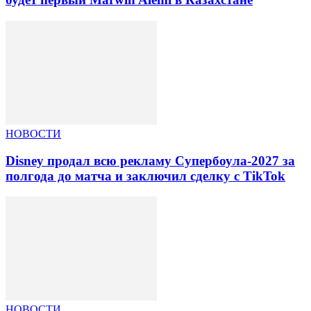
НОВОСТИ
Disney продал всю рекламу Супербоула-2027 за
полгода до матча и заключил сделку с TikTok
НОВОСТИ