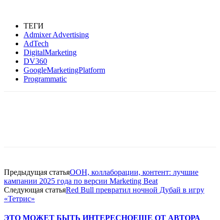
ТЕГИ
Admixer Advertising
AdTech
DigitalMarketing
DV360
GoogleMarketingPlatform
Programmatic
Facebook
WhatsApp
Telegram
Предыдущая статья
OOH, коллаборации, контент: лучшие
кампании 2025 года по версии Marketing Beat
Следующая статья
Red Bull превратил ночной Дубай в игру
«Тетрис»
ЭТО МОЖЕТ БЫТЬ ИНТЕРЕСНО
ЕЩЕ ОТ АВТОРА