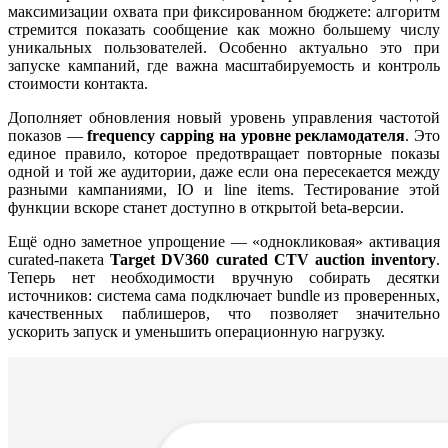
максимизации охвата при фиксированном бюджете: алгоритм
стремится показать сообщение как можно большему числу
уникальных пользователей. Особенно актуально это при
запуске кампаний, где важна масштабируемость и контроль
стоимости контакта.
Дополняет обновления новый уровень управления частотой
показов —
frequency capping на уровне рекламодателя
. Это
единое правило, которое предотвращает повторные показы
одной и той же аудитории, даже если она пересекается между
разными кампаниями, IO и line items. Тестирование этой
функции вскоре станет доступно в открытой beta-версии.
Ещё одно заметное упрощение — «однокликовая» активация
curated-пакета
Target DV360 curated CTV auction inventory
.
Теперь нет необходимости вручную собирать десятки
источников: система сама подключает bundle из проверенных,
качественных паблишеров, что позволяет значительно
ускорить запуск и уменьшить операционную нагрузку.