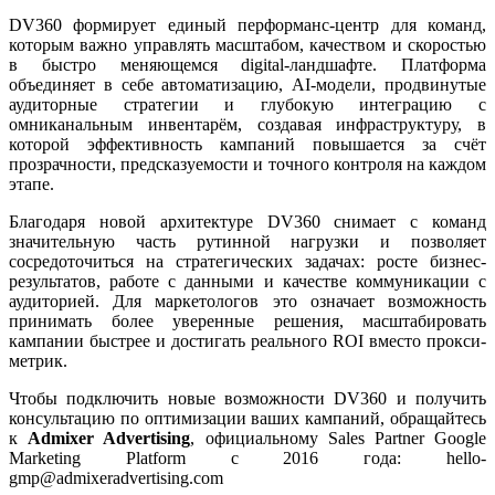
DV360 формирует единый
перформанс-центр
для команд,
которым важно управлять масштабом, качеством и скоростью
в быстро меняющемся digital-ландшафте. Платформа
объединяет в себе автоматизацию, AI-модели, продвинутые
аудиторные стратегии и глубокую интеграцию с
омниканальным инвентарём, создавая инфраструктуру, в
которой эффективность кампаний повышается за счёт
прозрачности, предсказуемости и точного контроля на каждом
этапе.
Благодаря новой архитектуре DV360 снимает с команд
значительную часть рутинной нагрузки и позволяет
сосредоточиться на стратегических задачах: росте бизнес-
результатов, работе с данными и качестве коммуникации с
аудиторией. Для маркетологов это означает возможность
принимать более уверенные решения, масштабировать
кампании быстрее и достигать реального ROI вместо прокси-
метрик.
Чтобы подключить новые возможности DV360 и получить
консультацию по оптимизации ваших кампаний, обращайтесь
к
Admixer Advertising
, официальному Sales Partner Google
Marketing Platform с 2016 года: hello-
gmp@admixeradvertising.com