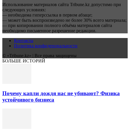
Использование материалов сайта Tribune.kz допустимо при
следующих условиях:
— необходима гиперссылка в первом абзаце;
— может быть воспроизведено не более 30% всего материала;
— при копировании полного объёма материалов сайта
необходимо письменное разрешение редакции.
Контакты
Политика конфиденциальности
© «Tribune.kz» | Все права защищены
БОЛЬШЕ ИСТОРИЙ
Почему капли дождя нас не убивают? Физика
устойчивого бизнеса