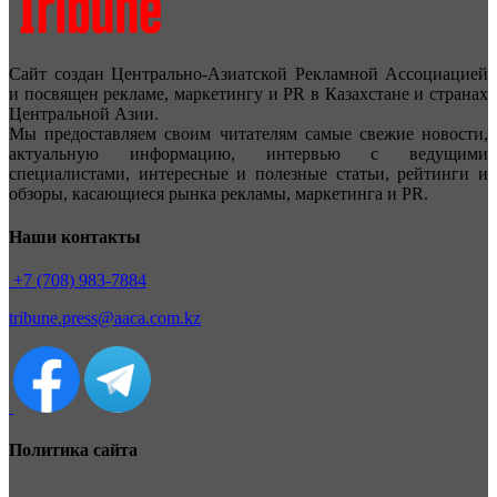
Сайт создан Центрально-Азиатской Рекламной Ассоциацией
и посвящен рекламе, маркетингу и PR в Казахстане и странах
Центральной Азии.
Мы предоставляем своим читателям самые свежие новости,
актуальную информацию, интервью с ведущими
специалистами, интересные и полезные статьи, рейтинги и
обзоры, касающиеся рынка рекламы, маркетинга и PR.
Наши контакты
+7 (708) 983-7884
tribune.press@aaca.com.kz
Политика сайта