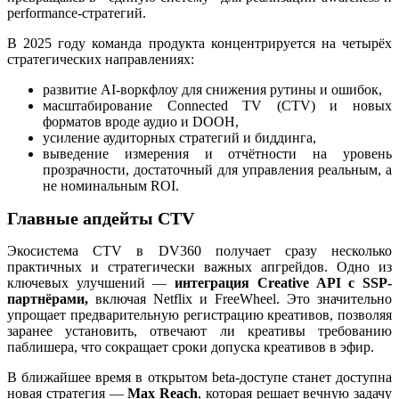
performance-стратегий.
В 2025 году команда продукта концентрируется на четырёх
стратегических направлениях:
развитие
AI-воркфлоу
для снижения рутины и ошибок,
масштабирование Connected TV (
CTV)
и новых
форматов вроде аудио и DOOH,
усиление аудиторных стратегий и биддинга,
выведение измерения и отчётности на уровень
прозрачности, достаточный для управления реальным, а
не номинальным ROI.
Главные апдейты CTV
Экосистема CTV в DV360 получает сразу несколько
практичных и стратегически важных апгрейдов. Одно из
ключевых улучшений —
интеграция Creative API с SSP-
партнёрами,
включая Netflix и FreeWheel. Это значительно
упрощает предварительную регистрацию креативов, позволяя
заранее установить, отвечают ли креативы требованию
паблишера, что сокращает сроки допуска креативов в эфир.
В ближайшее время в
открытом beta-доступе
станет доступна
новая стратегия —
Max Reach
,
которая
решает вечную задачу