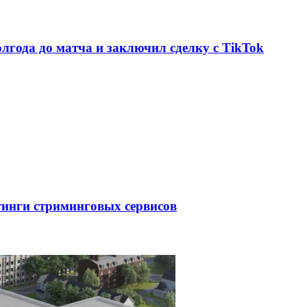
олгода до матча и заключил сделку с TikTok
тинги стриминговых сервисов