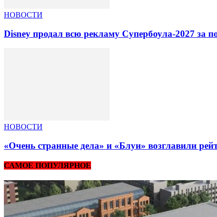
НОВОСТИ
Disney продал всю рекламу Супербоула-2027 за п
НОВОСТИ
«Очень странные дела» и «Блуи» возглавили рей
САМОЕ ПОПУЛЯРНОЕ