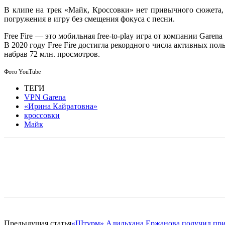
В клипе на трек «Майк, Кроссовки» нет привычного сюжета, 
погружения в игру без смещения фокуса с песни.
Free Fire — это мобильная free-to-play игра от компании Garen
В 2020 году Free Fire достигла рекордного числа активных по
набрав 72 млн. просмотров.
Фото YouTube
ТЕГИ
VPN Garena
«Ирина Кайратовна»
кроссовки
Майк
Facebook
WhatsApp
Telegram
Предыдущая статья
«Штурм» Адильхана Ержанова получил при