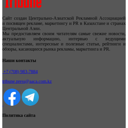
Сайт создан Центрально-Азиатской Рекламной Ассоциацией
и посвящен рекламе, маркетингу и PR в Казахстане и странах
Центральной Азии.
Мы предоставляем своим читателям самые свежие новости,
актуальную информацию, интервью с ведущими
специалистами, интересные и полезные статьи, рейтинги и
обзоры, касающиеся рынка рекламы, маркетинга и PR.
Наши контакты
+7 (708) 983-7884
tribune.press@aaca.com.kz
Политика сайта