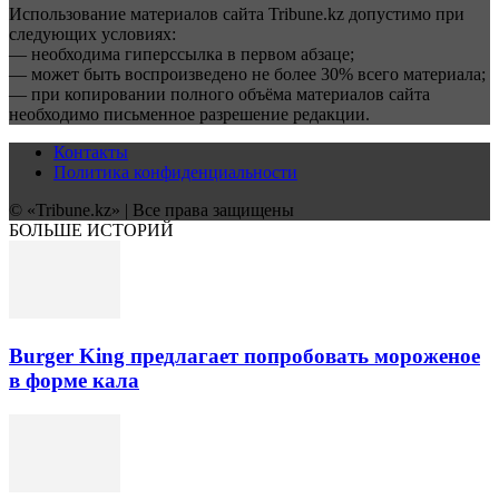
Использование материалов сайта Tribune.kz допустимо при
следующих условиях:
— необходима гиперссылка в первом абзаце;
— может быть воспроизведено не более 30% всего материала;
— при копировании полного объёма материалов сайта
необходимо письменное разрешение редакции.
Контакты
Политика конфиденциальности
© «Tribune.kz» | Все права защищены
БОЛЬШЕ ИСТОРИЙ
Burger King предлагает попробовать мороженое
в форме кала