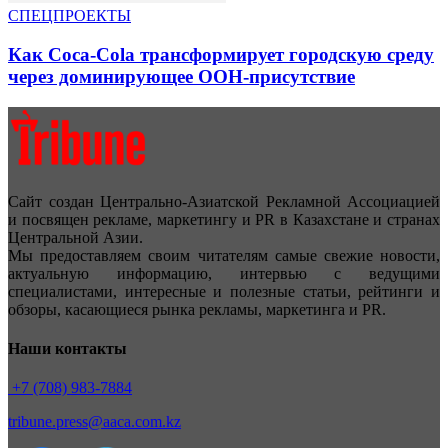
СПЕЦПРОЕКТЫ
Как Coca-Cola трансформирует городскую среду
через доминирующее OOH-присутствие
Сайт создан Центрально-Азиатской Рекламной Ассоциацией
и посвящен рекламе, маркетингу и PR в Казахстане и странах
Центральной Азии.
Мы предоставляем своим читателям самые свежие новости,
актуальную информацию, интервью с ведущими
специалистами, интересные и полезные статьи, рейтинги и
обзоры, касающиеся рынка рекламы, маркетинга и PR.
Наши контакты
+7 (708) 983-7884
tribune.press@aaca.com.kz