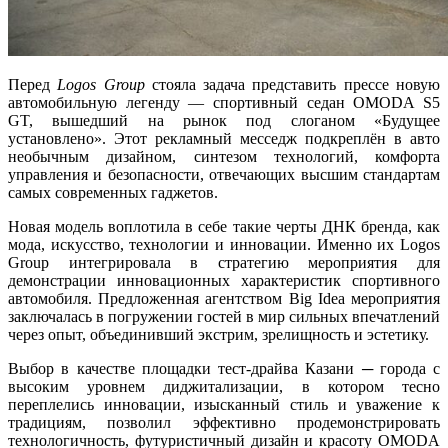
Перед
Logos
Group
стояла задача представить прессе новую
автомобильную легенду — спортивный седан OMODA S5
GT, вышедший на рынок под слоганом «Будущее
установлено». Этот рекламный месседж подкреплён в авто
необычным дизайном, синтезом технологий, комфорта
управления и безопасности, отвечающих высшим стандартам
самых современных гаджетов.
Новая модель воплотила в себе такие черты ДНК бренда, как
мода, искусство, технологии и инновации. Именно их Logos
Group интегрировала в стратегию мероприятия для
демонстрации инновационных характеристик спортивного
автомобиля. Предложенная агентством Big Idea мероприятия
заключалась в погружении гостей в мир сильных впечатлений
через опыт, объединивший экстрим, зрелищность и эстетику.
Выбор в качестве площадки тест-драйва Казани ─ города с
высоким уровнем диджитализации, в котором тесно
переплелись инновации, изысканный стиль и уважение к
традициям, позволил эффективно продемонстрировать
технологичность, футуристичный дизайн и красоту OMODA