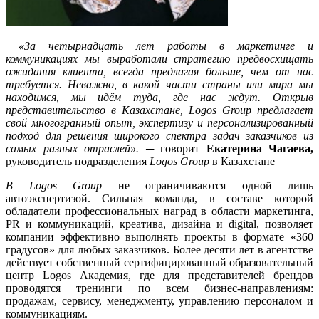
«За четырнадцать лет работы в маркетинге и
коммуникациях мы выработали стратегию предвосхищать
ожидания клиента, всегда предлагая больше, чем от нас
требуется. Неважно, в какой части страны или мира мы
находимся, мы идём туда, где нас ждут. Открыв
представительство в Казахстане,
Logos
Group
предлагает
свой многогранный опыт, экспертизу и персонализированный
подход для решения широкого спектра задач заказчиков из
самых разных отраслей». ─
говорит
Екатерина Чагаева,
руководитель подразделения
Logos
Group
в Казахстане
В
Logos
Group
не ограничиваются одной лишь
автоэкспертизой. Сильная команда, в составе которой
обладатели профессиональных наград в области маркетинга,
PR и коммуникаций, креатива, дизайна и digital, позволяет
компании эффективно выполнять проекты в формате «360
градусов» для любых заказчиков. Более десяти лет в агентстве
действует собственный сертифицированный образовательный
центр Logos Академия, где для представителей брендов
проводятся тренинги по всем бизнес-направлениям:
продажам, сервису, менеджменту, управлению персоналом и
коммуникациям.