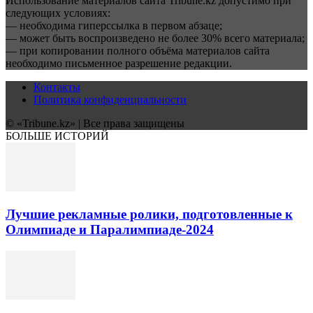
Использование материалов сайта Tribune.kz допустимо при
следующих условиях:
— необходима гиперссылка в первом абзаце;
— может быть воспроизведено не более 30% всего материала;
— при копировании полного объёма материалов сайта
необходимо письменное разрешение редакции.
Контакты
Политика конфиденциальности
© «Tribune.kz» | Все права защищены
БОЛЬШЕ ИСТОРИЙ
Лучшие рекламные ролики, подготовленные к
Олимпиаде и Паралимпиаде-2024