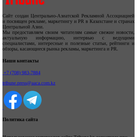
Сайт создан Центрально-Азиатской Рекламной Ассоциацией
и посвящен рекламе, маркетингу и PR в Казахстане и странах
Центральной Азии.
Мы предоставляем своим читателям самые свежие новости,
актуальную информацию, интервью с ведущими
специалистами, интересные и полезные статьи, рейтинги и
обзоры, касающиеся рынка рекламы, маркетинга и PR.
Наши контакты
+7 (708) 983-7884
tribune.press@aaca.com.kz
Политика сайта