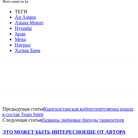
Фото smart-ex.kz
ТЕГИ
Air Astana
Astana Motors
Hyundai
Jusan
Mega
Наурыз
Халык Банк
Facebook
WhatsApp
Telegram
Предыдущая статья
Кыргызстанская киберспортсменка вошла
в состав Team Spirit
Следующая статья
Названы любимые бренды ташкентцев
ЭТО МОЖЕТ БЫТЬ ИНТЕРЕСНО
ЕЩЕ ОТ АВТОРА