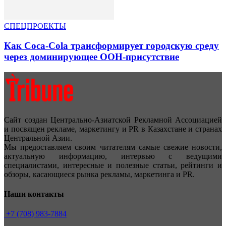
СПЕЦПРОЕКТЫ
Как Coca-Cola трансформирует городскую среду
через доминирующее OOH-присутствие
Сайт создан Центрально-Азиатской Рекламной Ассоциацией
и посвящен рекламе, маркетингу и PR в Казахстане и странах
Центральной Азии.
Мы предоставляем своим читателям самые свежие новости,
актуальную информацию, интервью с ведущими
специалистами, интересные и полезные статьи, рейтинги и
обзоры, касающиеся рынка рекламы, маркетинга и PR.
Наши контакты
+7 (708) 983-7884