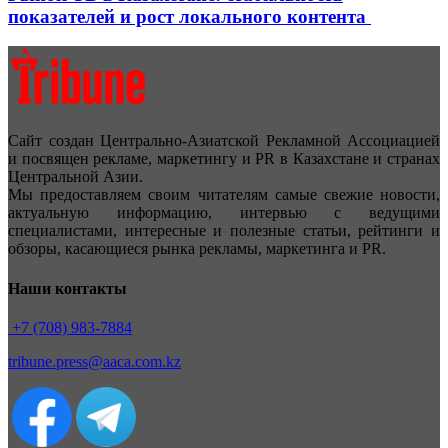
показателей и рост локального контента
Сайт создан Центрально-Азиатской Рекламной Ассоциацией
и посвящен рекламе, маркетингу и PR в Казахстане и странах
Центральной Азии.
Мы предоставляем своим читателям самые свежие новости,
актуальную информацию, интервью с ведущими
специалистами, интересные и полезные статьи, рейтинги и
обзоры, касающиеся рынка рекламы, маркетинга и PR.
Наши контакты
+7 (708) 983-7884
tribune.press@aaca.com.kz