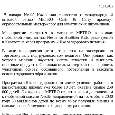
10.01.2025
15 января Nestlé Kazakhstan совместно с международной
оптовой сетью METRO Cash & Carry проведут
образовательный мастер-класс для алматинских школьников.
Мероприятие состоится в магазине METRO в рамках
глобальной инициативы Nestlé for Healthier Kids, реализуемой
в Казахстане через программу «Школа здорового питания».
В ходе мероприятия дети отправятся на экскурсию по
торговому залу под руководством педагога. Они узнают, как
устроен магазин, научатся читать этикетки и выбирать
полезные продукты. Основная цель мастер-класса — привить
участникам основы осознанного потребления и заложить
основы здорового образа жизни.
Программа «Школа здорового питания» успешно работает в
казахстанских школах уже более 10 лет, охватив свыше 250
000 детей. Экскурсия в METRO станет важным дополнением
к глобальной миссии Nestlé, направленной на то, чтобы к 2030
году 50 миллионов детей по всему миру получили знания и
навыки, способствующие их здоровому развитию.
В будущем Nestlé планирует расширить охват программы.