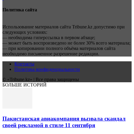
Политика сайта
Использование материалов сайта Tribune.kz допустимо при
следующих условиях:
— необходима гиперссылка в первом абзаце;
— может быть воспроизведено не более 30% всего материала;
— при копировании полного объёма материалов сайта
необходимо письменное разрешение редакции.
Контакты
Политика конфиденциальности
© «Tribune.kz» | Все права защищены
БОЛЬШЕ ИСТОРИЙ
Пакистанская авиакомпания вызвала скандал
своей рекламой в стиле 11 сентября