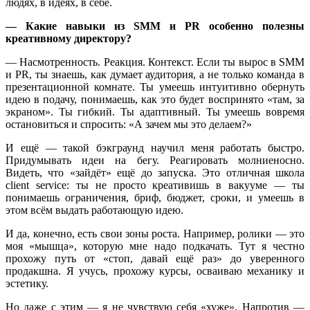
людях, в идеях, в себе.
— Какие навыки из SMM и PR особенно полезны
креативному директору?
— Насмотренность. Реакция. Контекст. Если ты вырос в SMM
и PR, ты знаешь, как думает аудитория, а не только команда в
презентационной комнате. Ты умеешь интуитивно обернуть
идею в подачу, понимаешь, как это будет воспринято «там, за
экраном». Ты гибкий. Ты адаптивный. Ты умеешь вовремя
остановиться и спросить: «А зачем мы это делаем?»
И ещё — такой бэкграунд научил меня работать быстро.
Придумывать идеи на бегу. Реагировать молниеносно.
Видеть, что «зайдёт» ещё до запуска. Это отличная школа
client service: ты не просто креативишь в вакууме — ты
понимаешь ограничения, бриф, бюджет, сроки, и умеешь в
этом всём выдать работающую идею.
И да, конечно, есть свои зоны роста. Например, ролики — это
моя «мышца», которую мне надо подкачать. Тут я честно
прохожу путь от «стоп, давай ещё раз» до уверенного
продакшна. Я учусь, прохожу курсы, осваиваю механику и
эстетику.
Но даже с этим — я не чувствую себя «хуже». Напротив —