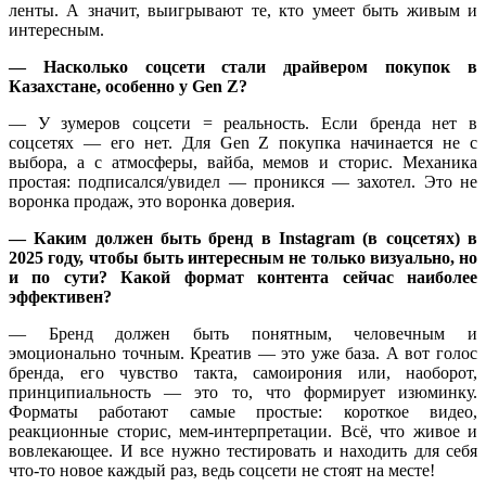
ленты. А значит, выигрывают те, кто умеет быть живым и
интересным.
— Насколько соцсети стали драйвером покупок в
Казахстане, особенно у Gen Z?
— У зумеров соцсети = реальность. Если бренда нет в
соцсетях — его нет. Для Gen Z покупка начинается не с
выбора, а с атмосферы, вайба, мемов и сторис. Механика
простая: подписался/увидел — проникся — захотел. Это не
воронка продаж, это воронка доверия.
—
Каким должен быть бренд в Instagram (в соцсетях) в
2025 году, чтобы быть интересным не только визуально, но
и по сути? Какой формат контента сейчас наиболее
эффективен?
— Бренд должен быть понятным, человечным и
эмоционально точным. Креатив — это уже база. А вот голос
бренда, его чувство такта, самоирония или, наоборот,
принципиальность — это то, что формирует изюминку.
Форматы работают самые простые: короткое видео,
реакционные сторис, мем-интерпретации. Всё, что живое и
вовлекающее. И все нужно тестировать и находить для себя
что-то новое каждый раз, ведь соцсети не стоят на месте!