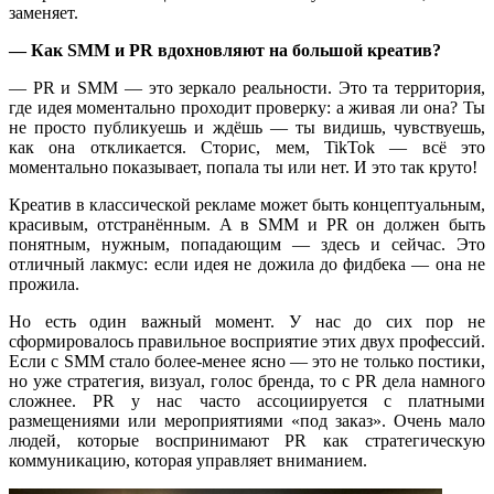
заменяет.
— Как SMM и PR вдохновляют на большой креатив?
— PR и SMM — это зеркало реальности. Это та территория,
где идея моментально проходит проверку: а живая ли она? Ты
не просто публикуешь и ждёшь — ты видишь, чувствуешь,
как она откликается. Сторис, мем, TikTok — всё это
моментально показывает, попала ты или нет. И это так круто!
Креатив в классической рекламе может быть концептуальным,
красивым, отстранённым. А в SMM и PR он должен быть
понятным, нужным, попадающим — здесь и сейчас. Это
отличный лакмус: если идея не дожила до фидбека — она не
прожила.
Но есть один важный момент. У нас до сих пор не
сформировалось правильное восприятие этих двух профессий.
Если с SMM стало более-менее ясно — это не только постики,
но уже стратегия, визуал, голос бренда, то с PR дела намного
сложнее. PR у нас часто ассоциируется с платными
размещениями или мероприятиями «под заказ». Очень мало
людей, которые воспринимают PR как стратегическую
коммуникацию, которая управляет вниманием.