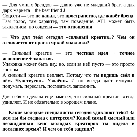
— Для умных брендов — давно уже не младший брат, а для
дарк-маркета – the best friend J
Соцсети — это
не канал
, это
пространство, где живёт бренд.
Там голос, там характер, там поведение. ATL может быть
заявлением, но
соцсети — это отношения
.
— Что для тебя сегодня «сильный креатив»? Чем он
отличается от просто яркой упаковки?
— Сильный креатив — это
честная идея + точное
исполнение + эмпатия.
Упаковка может быть вау, но, если за ней пусто — это просто
костюм.
А сильный креатив цепляет. Потому что ты
видишь себя в
нём. Чувствуешь. Узнаёшь.
И он всегда даёт импульс:
подумать, переслать, посмеяться, запомнить.
Для себя я сделала еще заметку, что сильный креатив всегда
удивляет. И не обязательно в хорошем плане.
— Какие молодые специалисты сегодня удивляют тебя? За
кем ты бы следила с интересом? Какой самый смелый или
неожиданный кейс молодых креаторов ты видела в
последнее время? И чем он тебя зацепил?