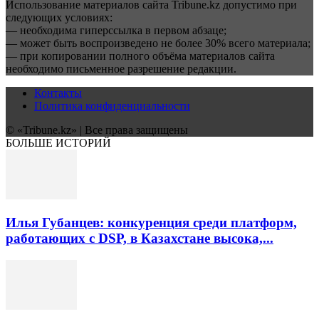
Использование материалов сайта Tribune.kz допустимо при
следующих условиях:
— необходима гиперссылка в первом абзаце;
— может быть воспроизведено не более 30% всего материала;
— при копировании полного объёма материалов сайта
необходимо письменное разрешение редакции.
Контакты
Политика конфиденциальности
© «Tribune.kz» | Все права защищены
БОЛЬШЕ ИСТОРИЙ
Илья Губанцев: конкуренция среди платформ,
работающих с DSP, в Казахстане высока,...