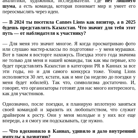
аналитики, художники, исследователи. Где
нет лишнего
шума
, а есть команда, которая понимает мир и умеет его
переосмыслять через идеи.
— В 2024 ты посетила Cannes Lions как визитор, а в 2025
будешь представлять Казахстан. Что значит для тебя этот
путь — от наблюдателя к участнику?
— Для меня это значит многое. Я когда просматриваю фото
или слушаю мастер-классы по подготовке – у меня мурашки.
Вот в таком я восторге нахожусь. Поездка этого года значима
не только для меня и нашей команды, так как мы первые, кто
будет представлять Казахстан в категории PR в Каннах за все
эти годы, но и для самого конкурса тоже. Young Lions
исполняется 30 лет, кстати, как и мне (за неделю до поездки у
меня будет юбилей). Так что, символизма достаточно. И,
говорят, что организаторы готовят для нас много интересного,
как для участников.
Однозначно, после поездки, я планирую вплотную заняться
своей командой и заразить их любопытством, что служит
драйвером к росту. Они у меня молодые и у них все еще
впереди, а я смогу им подсказывать, где нужно.
— Что вдохновило в Каннах, удивило и дало внутренний
импульс к развитию?