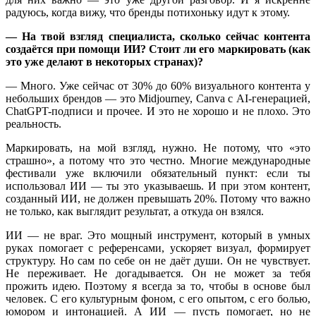
радуюсь, когда вижу, что бренды потихоньку идут к этому.
— На твой взгляд специалиста, сколько сейчас контента
создаётся при помощи ИИ
? Стоит ли его маркировать (как
это уже делают в некоторых странах)?
— Много. Уже сейчас от 30% до 60% визуального контента у
небольших брендов — это Midjourney, Canva с AI-генерацией,
ChatGPT-подписи и прочее. И это не хорошо и не плохо. Это
реальность.
Маркировать, на мой взгляд, нужно. Не потому, что «это
страшно», а потому что это честно. Многие международные
фестивали уже включили обязательный пункт: если ты
использовал ИИ — ты это указываешь. И при этом контент,
созданный ИИ, не должен превышать 20%. Потому что важно
не только, как выглядит результат, а откуда он взялся.
ИИ — не враг. Это мощный инструмент, который в умных
руках помогает с референсами, ускоряет визуал, формирует
структуру. Но сам по себе он не даёт души. Он не чувствует.
Не переживает. Не догадывается. Он не может за тебя
прожить идею. Поэтому я всегда за то, чтобы в основе был
человек. С его культурным фоном, с его опытом, с его болью,
юмором и интонацией. А ИИ — пусть помогает, но не