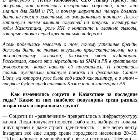
обсудили, как поменялись алгоритмы соцсетей, что это
значит для
SMM
и
PR
, и почему маркетинг теперь должен
быть не просто заметным, но эмоционально точным. Также
затронули темы влияния соцсетей на покупки, культурные
коды Казахстана, роль ИИ в контенте и главные вызовы,
которые стоят перед креативными лидерами.
Асель поделилась мыслями о том, почему успешные бренды
должны быть не только визуально привлекательными, но и
по-настоящему живыми, близкими своей аудитории.
Рассказала, каково это
переходить из
SMM
и
PR
в креативное
руководство, какие навыки ей пригодились. И поделилась
своими чувствами накануне поездки на фестиваль Cannes
Lions, на котором уже была год назад как визитер, а в этом –
впервые будет представлять Казахстан в категории P
R
.
— Как изменились соцсети в Казахстане за последние
годы? Какие из них наиболее популярны среди разных
возрастных и социальных групп?
— Соцсети из «развлечения» превратились в инфраструктуру
жизни. Люди получают новости, работают, выбирают товары,
ищут врачей и даже строят идентичность — всё через ленту.
Instagram всё ещё лидер среди городского населения 20–35,
TikTok набирает в молодёжной среде и регионах, Telegram —