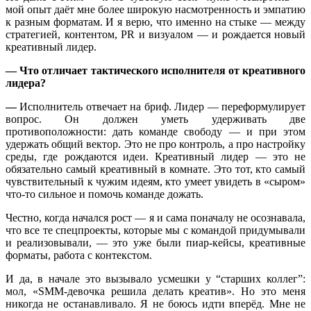
мой опыт даёт мне более широкую насмотренность и эмпатию
к разным форматам. И я верю, что именно на стыке — между
стратегией, контентом, PR и визуалом — и рождается новый
креативный лидер.
— Что отличает тактического исполнителя от креативного
лидера?
—
Исполнитель отвечает на бриф. Лидер — переформулирует
вопрос. Он должен уметь удерживать две
противоположности: дать команде свободу — и при этом
удержать общий вектор. Это не про контроль, а про настройку
среды, где рождаются идеи. Креативный лидер — это не
обязательно самый креативный в комнате. Это тот, кто самый
чувствительный к чужим идеям, кто умеет увидеть в «сыром»
что-то сильное и помочь команде дожать.
Честно, когда начался рост — я и сама поначалу не осознавала,
что все те спецпроекты, которые мы с командой придумывали
и реализовывали, — это уже были пиар-кейсы, креативные
форматы, работа с контекстом.
И да, в начале это вызывало усмешки у “старших коллег”:
мол, «SMM-девочка решила делать креатив». Но это меня
никогда не останавливало. Я не боюсь идти вперёд. Мне не