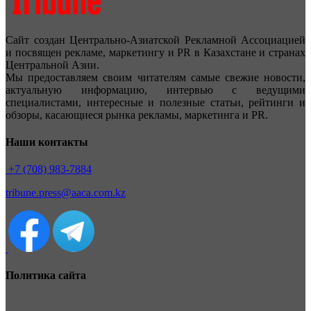
Сайт создан Центрально-Азиатской Рекламной Ассоциацией
и посвящен рекламе, маркетингу и PR в Казахстане и странах
Центральной Азии.
Мы предоставляем своим читателям самые свежие новости,
актуальную информацию, интервью с ведущими
специалистами, интересные и полезные статьи, рейтинги и
обзоры, касающиеся рынка рекламы, маркетинга и PR.
Наши контакты
+7 (708) 983-7884
tribune.press@aaca.com.kz
Политика сайта