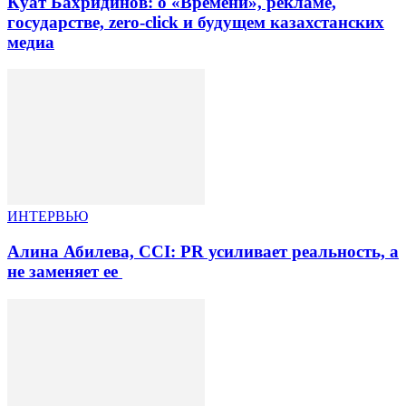
Куат Бахридинов: о «Времени», рекламе,
государстве, zero-click и будущем казахстанских
медиа
ИНТЕРВЬЮ
Алина Абилева, CCI: PR усиливает реальность, а
не заменяет ее