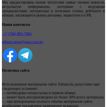
Мы предоставляем своим читателям самые свежие новости,
актуальную информацию, интервью с ведущими
специалистами, интересные и полезные статьи, рейтинги и
обзоры, касающиеся рынка рекламы, маркетинга и PR.
Наши контакты
+7 (708) 983-7884
tribune.press@aaca.com.kz
Политика сайта
Использование материалов сайта Tribune.kz допустимо при
следующих условиях:
— необходима гиперссылка в первом абзаце;
— может быть воспроизведено не более 30% всего материала;
— при копировании полного объёма материалов сайта
необходимо письменное разрешение редакции.