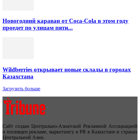
Новогодний караван от Coca-Cola в этом году
проедет по улицам пяти...
Wildberries открывает новые склады в городах
Казахстана
Загрузить больше
Сайт создан Центрально-Азиатской Рекламной Ассоциацией
и посвящен рекламе, маркетингу и PR в Казахстане и странах
Центральной Азии.