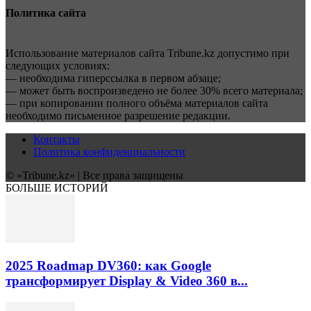
Политика сайта
Использование материалов сайта Tribune.kz допустимо при
следующих условиях:
— необходима гиперссылка в первом абзаце;
— может быть воспроизведено не более 30% всего материала;
— при копировании полного объёма материалов сайта
необходимо письменное разрешение редакции.
Контакты
Политика конфиденциальности
© «Tribune.kz» | Все права защищены
БОЛЬШЕ ИСТОРИЙ
2025 Roadmap DV360: как Google
трансформирует Display & Video 360 в...