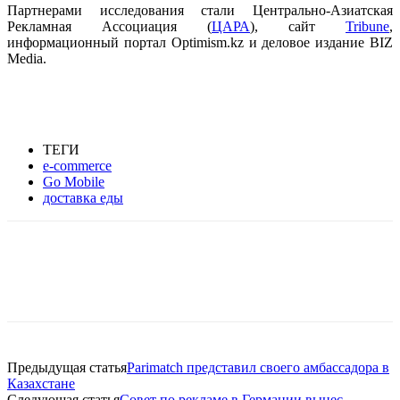
Партнерами исследования стали Центрально-Азиатская
Рекламная Ассоциация (
ЦАРА
), сайт
Tribune
,
информационный портал Optimism.kz и деловое издание BIZ
Media.
ТЕГИ
e-commerce
Go Mobile
доставка еды
Facebook
WhatsApp
Telegram
Предыдущая статья
Parimatch представил своего амбассадора в
Казахстане
Следующая статья
Совет по рекламе в Германии вынес