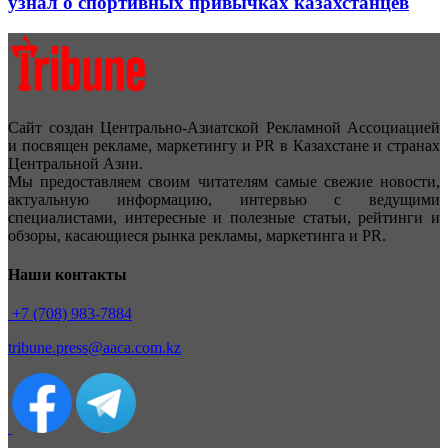
узнал о спортивных привычках казахстанцев
Сайт создан Центрально-Азиатской Рекламной Ассоциацией
и посвящен рекламе, маркетингу и PR в Казахстане и странах
Центральной Азии.
Мы предоставляем своим читателям самые свежие новости,
актуальную информацию, интервью с ведущими
специалистами, интересные и полезные статьи, рейтинги и
обзоры, касающиеся рынка рекламы, маркетинга и PR.
Наши контакты
+7 (708) 983-7884
tribune.press@aaca.com.kz