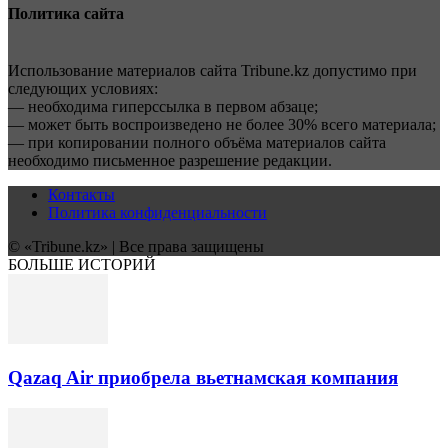
Политика сайта
Использование материалов сайта Tribune.kz допустимо при
следующих условиях:
— необходима гиперссылка в первом абзаце;
— может быть воспроизведено не более 30% всего материала;
— при копировании полного объёма материалов сайта
необходимо письменное разрешение редакции.
Контакты
Политика конфиденциальности
© «Tribune.kz» | Все права защищены
БОЛЬШЕ ИСТОРИЙ
Qazaq Air приобрела вьетнамская компания