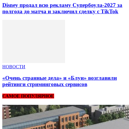
Disney продал всю рекламу Супербоула-2027 за
полгода до матча и заключил сделку с TikTok
НОВОСТИ
«Очень странные дела» и «Блуи» возглавили
рейтинги стриминговых сервисов
САМОЕ ПОПУЛЯРНОЕ