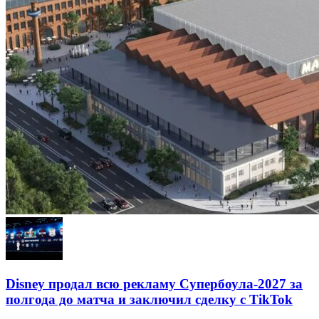
Disney продал всю рекламу Супербоула-2027 за
полгода до матча и заключил сделку с TikTok