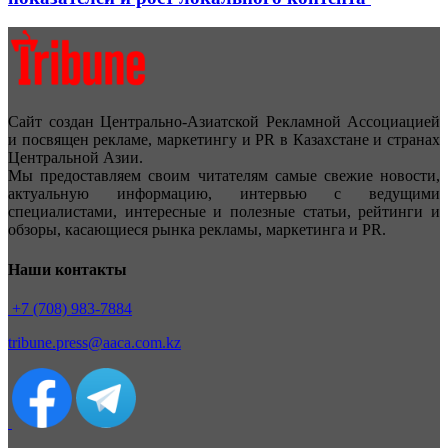
Сайт создан Центрально-Азиатской Рекламной Ассоциацией
и посвящен рекламе, маркетингу и PR в Казахстане и странах
Центральной Азии.
Мы предоставляем своим читателям самые свежие новости,
актуальную информацию, интервью с ведущими
специалистами, интересные и полезные статьи, рейтинги и
обзоры, касающиеся рынка рекламы, маркетинга и PR.
Наши контакты
+7 (708) 983-7884
tribune.press@aaca.com.kz