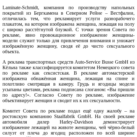
Laminate-Schmidt, компания по производству напольных
покрытий из Бергкамена в Северном Рейне – Вестфалии,
отличилась тем, что рекламирует услуги разнорабочего
плакатом, на котором изображена женщина, лежащая на полу
с широко расстёгнутой блузкой. С точки зрения Совета по
рекламе, явно провокационное изображение женщины-
модели служит только для привлечения внимания и унижает
изображённую женщину, сводя её до чисто сексуального
объекта.
А реклама транспортных средств Auto-Service Busse GmbH из
Кёльна также классифицируется комитетом Немецкого совета
по рекламе как сексистская. В рекламе автомастерской
изображена обнажённая женщина, лежащая на спине и
похотливо смотрящая в камеру. Грудь и ягодицы модели
усыпаны цветами, реклама подписана слоганом: «Вы пришли
по адресу!». Согласно Совету по рекламе, изображение
объективирует женщин и сводит их к их сексуальности.
Комитет Совета по рекламе подал ещё одну жалобу – на
ростокскую компанию Staalfabrik GmbH. На своей рекламе
автомобиля дилер Harley-Davidson демонстрирует
изображение лежащей на животе женщины, чей чёрно-белый
силуэт от плеча до ягодиц расположен по всей ширине