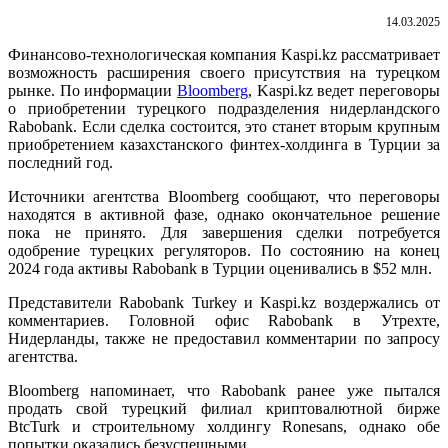
14.03.2025
Финансово-технологическая компания Kaspi.kz рассматривает
возможность расширения своего присутствия на турецком
рынке. По информации
Bloomberg
, Kaspi.kz ведет переговоры
о приобретении турецкого подразделения нидерландского
Rabobank. Если сделка состоится, это станет вторым крупным
приобретением казахстанского финтех-холдинга в Турции за
последний год.
Источники агентства Bloomberg сообщают, что переговоры
находятся в активной фазе, однако окончательное решение
пока не принято. Для завершения сделки потребуется
одобрение турецких регуляторов. По состоянию на конец
2024 года активы Rabobank в Турции оценивались в $52 млн.
Представители Rabobank Turkey и Kaspi.kz воздержались от
комментариев. Головной офис Rabobank в Утрехте,
Нидерланды, также не предоставил комментарии по запросу
агентства.
Bloomberg напоминает, что Rabobank ранее уже пытался
продать свой турецкий филиал криптовалютной бирже
BtcTurk и строительному холдингу Ronesans, однако обе
попытки оказались безуспешными.