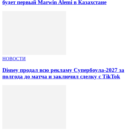
будет первый Marwin Alemi в Казахстане
НОВОСТИ
Disney продал всю рекламу Супербоула-2027 за
полгода до матча и заключил сделку с TikTok