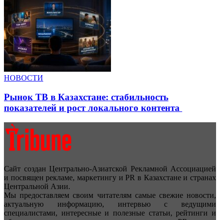
НОВОСТИ
Рынок ТВ в Казахстане: стабильность
показателей и рост локального контента
Сайт создан Центрально-Азиатской Рекламной Ассоциацией
и посвящен рекламе, маркетингу и PR в Казахстане и странах
Центральной Азии.
Мы предоставляем своим читателям самые свежие новости,
актуальную информацию, интервью с ведущими
специалистами, интересные и полезные статьи, рейтинги и