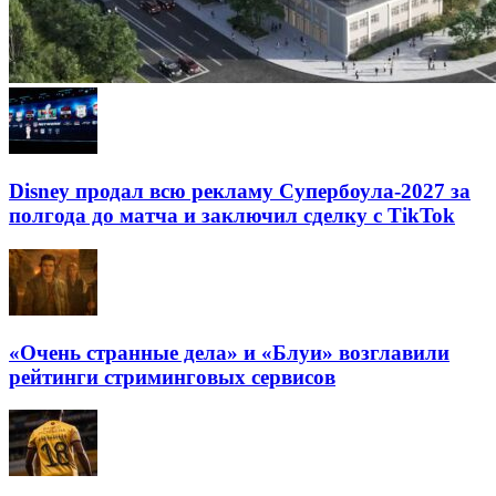
Disney продал всю рекламу Супербоула-2027 за
полгода до матча и заключил сделку с TikTok
«Очень странные дела» и «Блуи» возглавили
рейтинги стриминговых сервисов