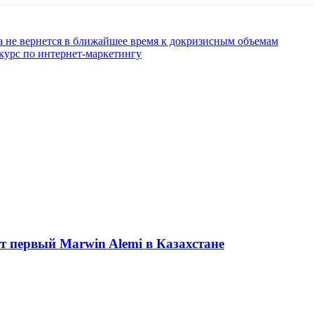
 не вернется в ближайшее время к докризисным объемам
 курс по интернет-маркетингу
ет первый Marwin Alemi в Казахстане