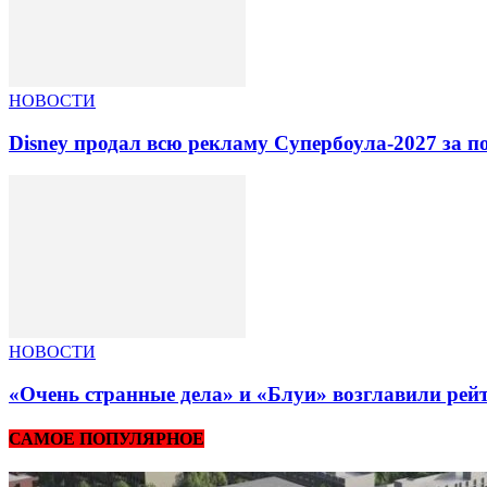
НОВОСТИ
Disney продал всю рекламу Супербоула-2027 за п
НОВОСТИ
«Очень странные дела» и «Блуи» возглавили рей
САМОЕ ПОПУЛЯРНОЕ