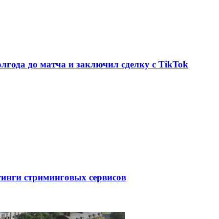
олгода до матча и заключил сделку с TikTok
тинги стриминговых сервисов