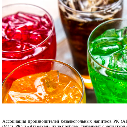
Ассоциация производителей безалкогольных напитков РК (А
(МСХ РК) и «Атамекен» из-за проблем, связанных с нехваткой с