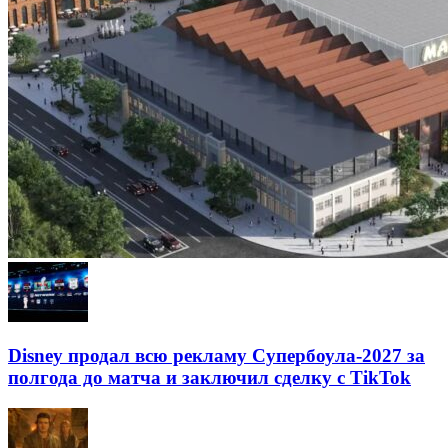
Disney продал всю рекламу Супербоула-2027 за
полгода до матча и заключил сделку с TikTok