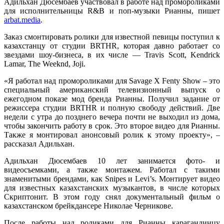
Адильхан Дюсембаев участвовал в работе над промороликами
для исполнительницы R&B и поп-музыки Рианны, пишет
arbat.media
.
Заказ смонтировать ролики для известной певицы поступил к
казахстанцу от студии BRTHR, которая давно работает со
звездами шоу-бизнеса, в их числе — Travis Scott, Kendrick
Lamar, The Weeknd, Joji.
«Я работал над промороликами для Savage X Fenty Show – это
специальный американский телевизионный выпуск о
ежегодном показе мод бренда Рианны. Получил задание от
режиссера студии BRTHR и полную свободу действий. Две
недели с утра до позднего вечера почти не выходил из дома,
чтобы закончить работу в срок. Это второе видео для Рианны.
Также я монтировал анонсовый ролик к этому проекту», –
рассказал Адильхан.
Адильхан Дюсембаев 10 лет занимается фото- и
видеосъемками, а также монтажем. Работал с такими
знаменитыми брендами, как Snipes и Levi’s. Монтирует видео
для известных казахстанских музыкантов, в числе которых
Скриптонит. В этом году снял документальный фильм о
казахстанском брейкдансере Николае Черникове.
После работы над роликами для Рианны карагандинцу