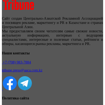
Сайт создан Центрально-Азиатской Рекламной Ассоциацией
и посвящен рекламе, маркетингу и PR в Казахстане и странах
Центральной Азии.
Мы предоставляем своим читателям самые свежие новости,
актуальную информацию, интервью с ведущими
специалистами, интересные и полезные статьи, рейтинги и
обзоры, касающиеся рынка рекламы, маркетинга и PR.
Наши контакты
+7 (708) 983-7884
tribune.press@aaca.com.kz
Политика сайта