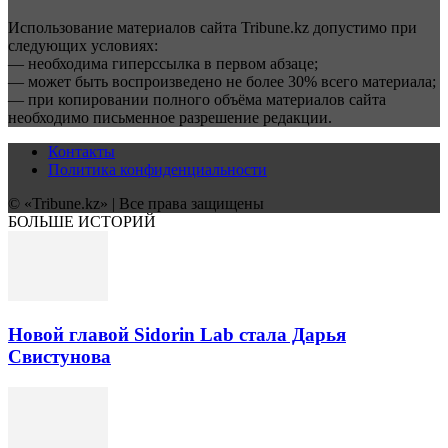
Использование материалов сайта Tribune.kz допустимо при
следующих условиях:
— необходима гиперссылка в первом абзаце;
— может быть воспроизведено не более 30% всего материала;
— при копировании полного объёма материалов сайта
необходимо письменное разрешение редакции.
Контакты
Политика конфиденциальности
© «Tribune.kz» | Все права защищены
БОЛЬШЕ ИСТОРИЙ
Новой главой Sidorin Lab стала Дарья
Свистунова