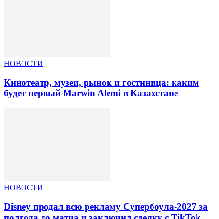
НОВОСТИ
Кинотеатр, музеи, рынок и гостиница: каким
будет первый Marwin Alemi в Казахстане
НОВОСТИ
Disney продал всю рекламу Супербоула-2027 за
полгода до матча и заключил сделку с TikTok