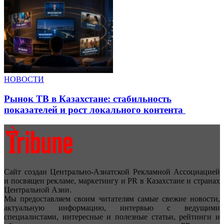
НОВОСТИ
Рынок ТВ в Казахстане: стабильность
показателей и рост локального контента
Сайт создан Центрально-Азиатской Рекламной Ассоциацией
и посвящен рекламе, маркетингу и PR в Казахстане и странах
Центральной Азии.
Мы предоставляем своим читателям самые свежие новости,
актуальную информацию, интервью с ведущими
специалистами, интересные и полезные статьи, рейтинги и