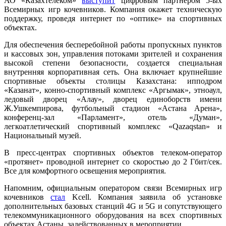
АО «Казахтелеком»
выступит
цифровым партнером 5-ых
Всемирных игр кочевников. Компания окажет техническую
поддержку, проведя интернет по «оптике» на спортивных
объектах.
Для обеспечения бесперебойной работы пропускных пунктов
и кассовых зон, управления потоками зрителей и сохранения
высокой степени безопасности, создается специальная
внутренняя корпоративная сеть. Она включает крупнейшие
спортивные объекты столицы Казахстана: ипподром
«Казанат», конно-спортивный комплекс «Аргымак», этноаул,
ледовый дворец «Алау», дворец единоборств имени
Ж.Ушкемпирова, футбольный стадион «Астана Арена»,
конференц-зал «Парламент», отель «Думан»,
легкоатлетический спортивный комплекс «Qazaqstan» и
Национальный музей.
В пресс-центрах спортивных объектов телеком-оператор
«протянет» проводной интернет со скоростью до 2 Гбит/сек.
Все для комфортного освещения мероприятия.
Напомним, официальным оператором связи Всемирных игр
кочевников
стал
Kcell. Компания заявила об установке
дополнительных базовых станций 4G и 5G и сопутствующего
телекоммуникационного оборудования на всех спортивных
объектах Астаны, задействованных в мероприятии.