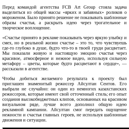
Перед командой агентства FCB Art Group стояла задача
выделиться из общей массы «ярких и забавных» роликов о
мороженом. Было принято решение не показывать шаблонные
образы счастья, а раскрыть идею через трогательное и
творческое воплощение.
«Счастье принято в рекламе показывать через яркую улыбку и
смех, но в реальной жизни счастье – это то, что чувствуешь
где-то глубоко в душе, будто что-то в твоей груди расцветает.
Мы показали живую и настоящую эмоцию счастья через
красивое, атмосферное и нежное видео, используя сильную
метафору – цветы, которые будто расцветают в сердце», —
рассказали в агентстве.
Чтобы добиться желаемого результата к проекту был
приглашен знаменитый режиссер Айсултан Сеитов. Его
выбрали не случайно: он один из немногих казахстанских
режиссеров, которые имеют свой отточенный стиль; его опыт
создания высокобюджетных клипов, основанных на красивом
визуальном ряде, лучше всего дополнил общую идею
рекламной кампании. Айсултан смог передать ощущение
нежности и счастья главных героев, не используя шаблонные
движения и ситуации.