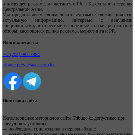
и посвящен рекламе, маркетингу и PR в Казахстане и странах
Центральной Азии.
Мы предоставляем своим читателям самые свежие новости,
актуальную информацию, интервью с ведущими
специалистами, интересные и полезные статьи, рейтинги и
обзоры, касающиеся рынка рекламы, маркетинга и PR.
Наши контакты
+7 (708) 983-7884
tribune.press@aaca.com.kz
Политика сайта
Использование материалов сайта Tribune.kz допустимо при
следующих условиях:
— необходима гиперссылка в первом абзаце;
— может быть воспроизведено не более 30% всего материала;