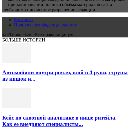
— при копировании полного объёма материалов сайта
необходимо письменное разрешение редакции.
Контакты
Политика конфиденциальности
© «Tribune.kz» | Все права защищены
БОЛЬШЕ ИСТОРИЙ
Автомобили внутри рояля, кюй в 4 руки, струны
из кишок и...
Кейс по сквозной аналитике в нише ритейла.
Как ее внедряют специалисты...