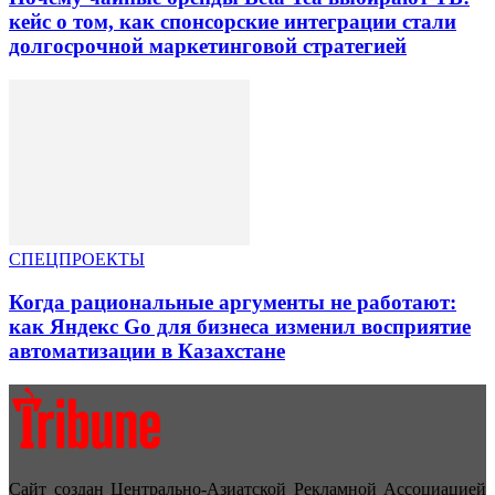
кейс о том, как спонсорские интеграции стали
долгосрочной маркетинговой стратегией
СПЕЦПРОЕКТЫ
Когда рациональные аргументы не работают:
как Яндекс Go для бизнеса изменил восприятие
автоматизации в Казахстане
Сайт создан Центрально-Азиатской Рекламной Ассоциацией