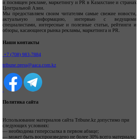
и посвящен рекламе, маркетингу и PR в Казахстане и странах
Центральной Азии.
Мы предоставляем своим читателям самые свежие новости,
актуальную информацию, интервью с ведущими
специалистами, интересные и полезные статьи, рейтинги и
обзоры, касающиеся рынка рекламы, маркетинга и PR.
Наши контакты
+7 (708) 983-7884
tribune.press@aaca.com.kz
Политика сайта
Использование материалов сайта Tribune.kz допустимо при
следующих условиях:
— необходима гиперссылка в первом абзаце;
— может быть воспроизведено не более 30% всего материала;