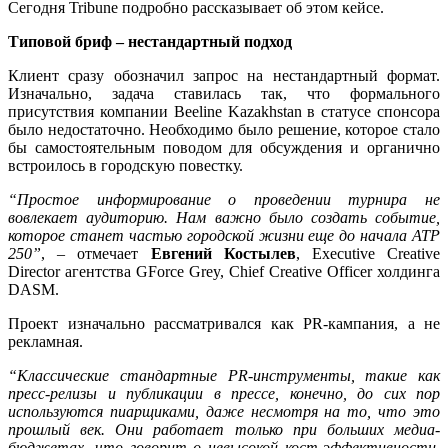
Сегодня Tribune подробно рассказывает об этом кейсе.
Типовой бриф – нестандартный подход
Клиент сразу обозначил запрос на нестандартный формат.
Изначально, задача ставилась так, что формального
присутствия компании Beeline Kazakhstan в статусе спонсора
было недостаточно. Необходимо было решение, которое стало
бы самостоятельным поводом для обсуждения и органично
встроилось в городскую повестку.
“Простое информирование о проведении турнира не
вовлекает аудиторию. Нам важно было создать событие,
которое станет частью городской жизни еще до начала ATP
250”
, – отмечает
Евгений Костылев
, Executive Creative
Director агентства GForce Grey, Chief Creative Officer холдинга
DASM.
Проект изначально рассматривался как PR-кампания, а не
рекламная.
“Классические стандартные PR-инструменты, такие как
пресс-релизы и публикации в прессе, конечно, до сих пор
используются пиарщиками, даже несмотря на то, что это
прошлый век. Они работает только при больших медиа-
бюджетах, что говорит о невысокой кост-эффективности.